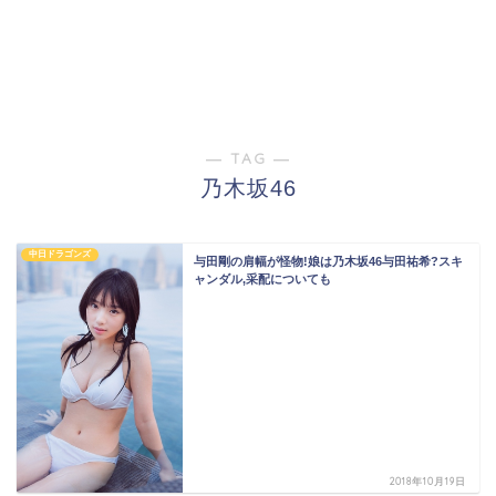
― TAG ―
乃木坂46
中日ドラゴンズ
与田剛の肩幅が怪物!娘は乃木坂46与田祐希?スキ
ャンダル,采配についても
2018年10月19日