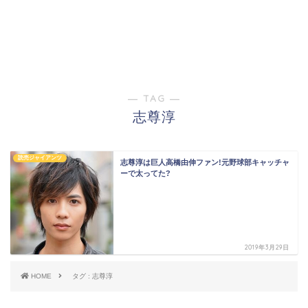
― TAG ―
志尊淳
読売ジャイアンツ
志尊淳は巨人高橋由伸ファン!元野球部キャッチャ
ーで太ってた?
2019年3月29日
HOME
タグ : 志尊淳