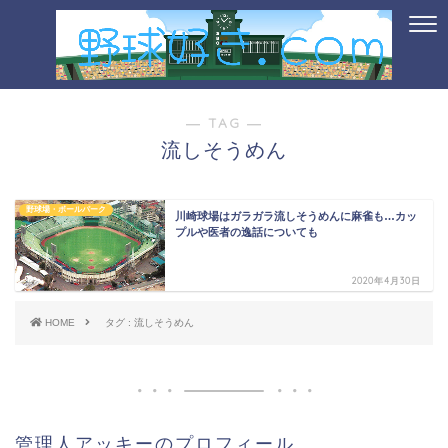
― TAG ―
流しそうめん
野球場・ボールパーク
川崎球場はガラガラ流しそうめんに麻雀も…カッ
プルや医者の逸話についても
2020年4月30日
HOME
タグ : 流しそうめん
管理人アッキーのプロフィール