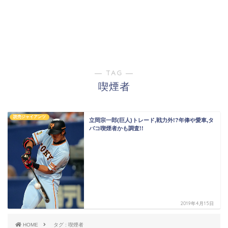
― TAG ―
喫煙者
読売ジャイアンツ
立岡宗一郎(巨人)トレード,戦力外!?年俸や愛車,タ
バコ喫煙者かも調査!!
2019年4月15日
HOME
タグ : 喫煙者