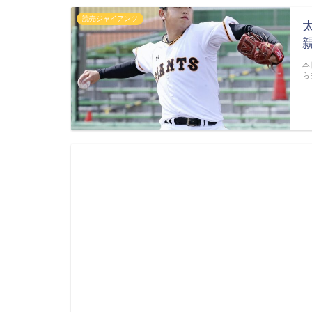
読売ジャイアンツ
本
ら