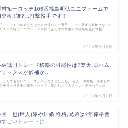
澤村拓一ロッテ106番福島明弘ユニフォームで
初登板!!誰?…打撃投手です!!
日トレードで移籍したばかりの澤村拓一選手。 9/8に早速初登板となりま
た！その時にユニフォームが間に合わず打撃投手の福島明弘打撃投 …
2020年9月8日
小林誠司トレード移籍の可能性は?楽天,日ハム,
オリックスが候補か…
日とんでもないニュースが入ってきましたね。 巨人・澤村拓一選手とロ
テ香月一也選手の電撃トレード。驚かれた巨人ファンも多かったと思
 …
2020年9月8日
香月一也(巨人)嫁や結婚,性格,兄弟は?年俸格差
のすごいトレードに…