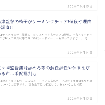
2020年9月15日
高津監督の椅子がゲーミングチェア!値段や理由
調査!!
ロナもありながら開幕し、盛り上がりを見せるプロ野球…と言ってもセリ
グが巨人の独走状態で既に終戦ムードメーカーも漂ってますが…。 そ …
2020年9月14日
佐々岡監督無能辞めろ等の解任辞任や休養を求
める声…采配批判も
日は最下位に低迷（9/12現在）している広島カープの佐々岡真司監督の采
についての記事です。 現在最下位に低迷しているということで広 …
2020年9月13日