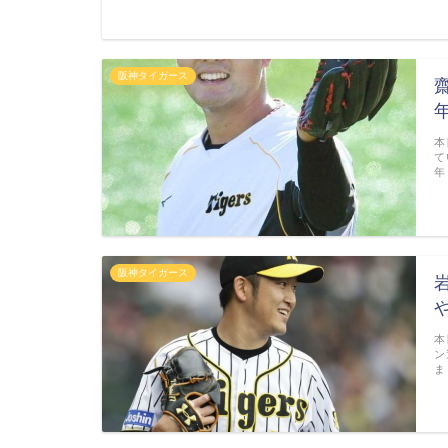
阪神タイガース
本
て
年
阪神タイガース
本
ン
ま