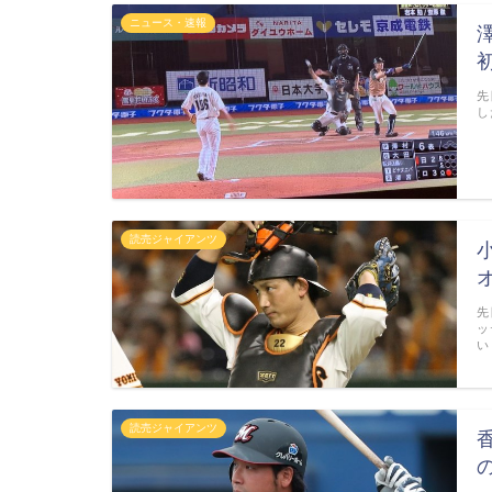
ニュース・速報
先
し
読売ジャイアンツ
先
ッ
い
読売ジャイアンツ