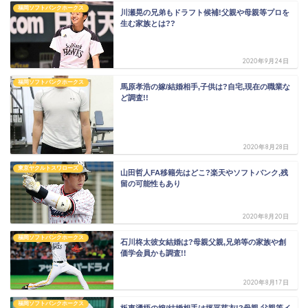
福岡ソフトバンクホークス
川瀬晃の兄弟もドラフト候補!父親や母親等プロを
生む家族とは??
2020年9月24日
福岡ソフトバンクホークス
馬原孝浩の嫁/結婚相手,子供は?自宅,現在の職業な
ど調査!!
2020年8月28日
東京ヤクルトスワローズ
山田哲人FA移籍先はどこ?楽天やソフトバンク,残
留の可能性もあり
2020年8月20日
福岡ソフトバンクホークス
石川柊太彼女結婚は?母親父親,兄弟等の家族や創
価学会員かも調査!!
2020年8月17日
福岡ソフトバンクホークス
板東湧梧の嫁/結婚相手は坪平芽衣!?母親,父親等イ