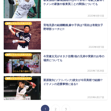
ケメンの家族や板東英二との関係についても
2020年8月10日
福岡ソフトバンクホークス
宮地克彦の結婚離婚,嫁や子供は?現在は有能女子
野球部コーチに!!
2020年8月5日
福岡ソフトバンクホークス
今宮健太兄がオタク住職!他の兄弟や実家のお寺の
場所についても
2020年7月28日
福岡ソフトバンクホークス
栗原陵矢(ソフトバンク)彼女が今田美桜で結婚!?
イケメンの恋愛事情に迫る!!
2020年6月27日
1
2
3