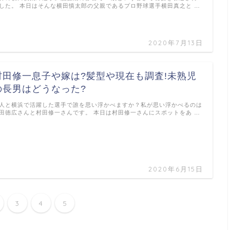
した。 本日はそんな横田慎太郎の父親であるプロ野球選手横田真之と …
2020年7月13日
村田修一息子や嫁は?髪型や現在も調査!未熟児
の長男はどうなった?
人と横浜で活躍した選手で誰を思い浮かべますか？私が思い浮かべるのは
田徳広さんと村田修一さんです。 本日は村田修一さんにスポットをあ …
2020年6月15日
3
4
5