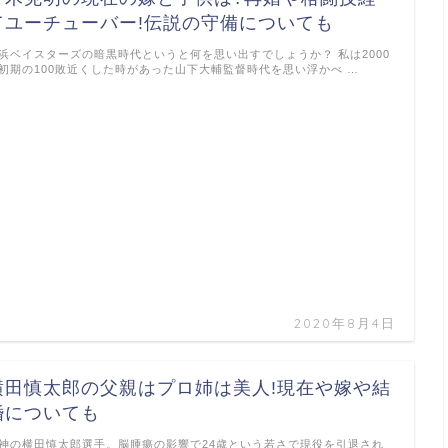
てユーチューバー!伝説の守備についても
浜ベイスターズの暗黒時代というと何を思い出すでしょうか？ 私は2000
初期の100敗近くした時があった山下大輔監督時代を思い浮かべ …
2020年8月4日
横田慎太郎の父親はプロ姉は美人!現在や嫁や結
婚についても
神の横田慎太郎選手。脳腫瘍の影響で24歳という若さで現役を引退され