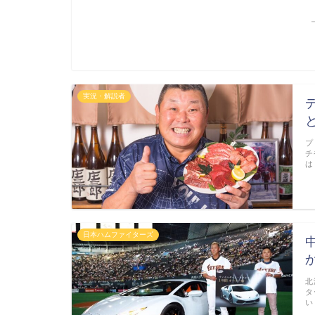
実況・解説者
プ
チ
は
日本ハムファイターズ
か
北
タ
い