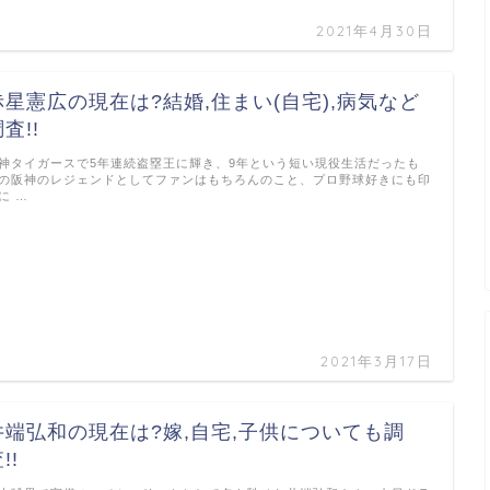
2021年4月30日
赤星憲広の現在は?結婚,住まい(自宅),病気など
査!!
神タイガースで5年連続盗塁王に輝き、9年という短い現役生活だったも
の阪神のレジェンドとしてファンはもちろんのこと、プロ野球好きにも印
に …
2021年3月17日
井端弘和の現在は?嫁,自宅,子供についても調
!!