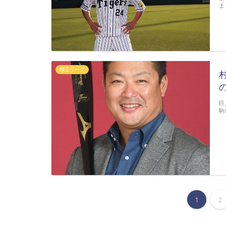
ま
独立リーグ
巨
駒
1
2