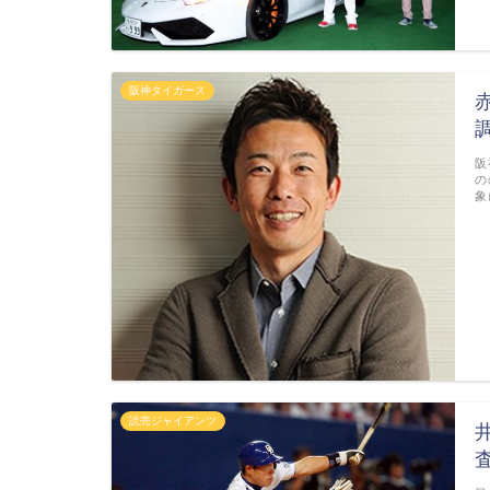
阪神タイガース
調
阪
の
象
読売ジャイアンツ
査