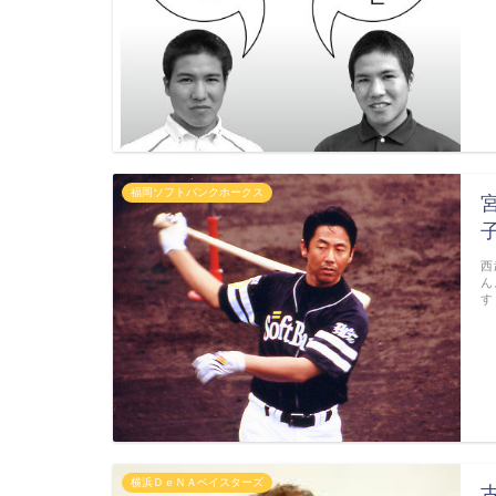
福岡ソフトバンクホークス
西
ん
す
横浜ＤｅＮＡベイスターズ