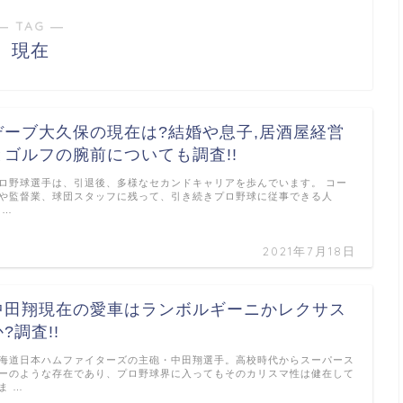
― TAG ―
現在
デーブ大久保の現在は?結婚や息子,居酒屋経営
とゴルフの腕前についても調査!!
ロ野球選手は、引退後、多様なセカンドキャリアを歩んでいます。 コー
や監督業、球団スタッフに残って、引き続きプロ野球に従事できる人
 …
2021年7月18日
中田翔現在の愛車はランボルギーニかレクサス
?調査!!
海道日本ハムファイターズの主砲・中田翔選手。高校時代からスーパース
ーのような存在であり、プロ野球界に入ってもそのカリスマ性は健在して
ま …