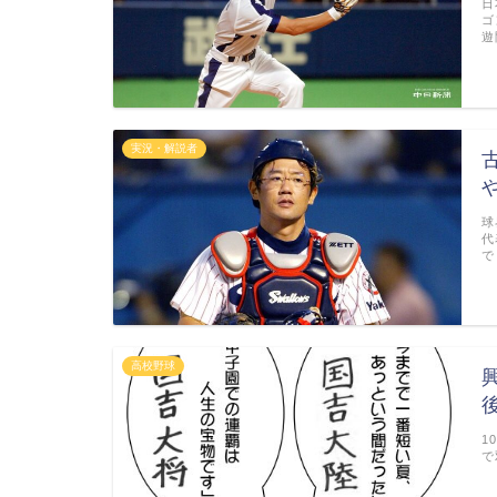
日
ゴ
遊
実況・解説者
球
代
で
高校野球
1
で