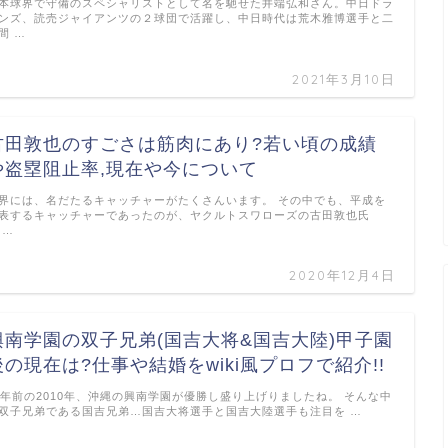
本球界で守備のスペシャリストとして名を馳せた井端弘和さん。中日ドラ
ンズ、読売ジャイアンツの２球団で活躍し、中日時代は荒木雅博選手と二
間 …
2021年3月10日
古田敦也のすごさは筋肉にあり?若い頃の成績
や盗塁阻止率,現在や今について
界には、名だたるキャッチャーがたくさんいます。 その中でも、平成を
表するキャッチャーであったのが、ヤクルトスワローズの古田敦也氏
 …
2020年12月4日
興南学園の双子兄弟(国吉大将&国吉大陸)甲子園
後の現在は?仕事や結婚をwiki風プロフで紹介!!
0年前の2010年、沖縄の興南学園が優勝し盛り上げりましたね。 そんな中
双子兄弟である国吉兄弟…国吉大将選手と国吉大陸選手も注目を …