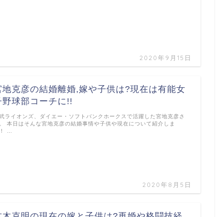
2020年9月15日
宮地克彦の結婚離婚,嫁や子供は?現在は有能女
子野球部コーチに!!
武ライオンズ、ダイエー・ソフトバンクホークスで活躍した宮地克彦さ
。 本日はそんな宮地克彦の結婚事情や子供や現在について紹介しま
！ …
2020年8月5日
古木克明の現在の嫁と子供は?再婚や格闘技経