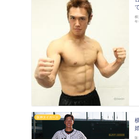
横
年
阪神タイガース
阪