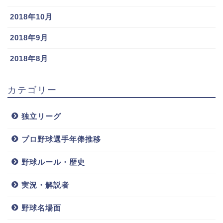
2018年10月
社会人なので下手したら結婚しているかなと思ったん
2018年9月
ですが、彼女や結婚等の情報は全くありませんでし
た。
2018年8月
申し訳ありません…Twitter等のSNSもアカウントがな
カテゴリー
かったのでどうしようもありませんでした…。
独立リーグ
期待していた方はすいません…。
プロ野球選手年俸推移
小林慶祐の球種球速は?結婚,彼女やライナー直撃で救急車に運ばれた過去の紹介!!
関連記事
野球ルール・歴史
太田龍の彼女や結婚は?球種や球速,弟や父親母親等家族についても
関連記事
実況・解説者
栗林良吏の兄弟や父親、母親等の家族は？
野球名場面
そんな栗林良吏選手の家族は兄弟や父親や母親等の家