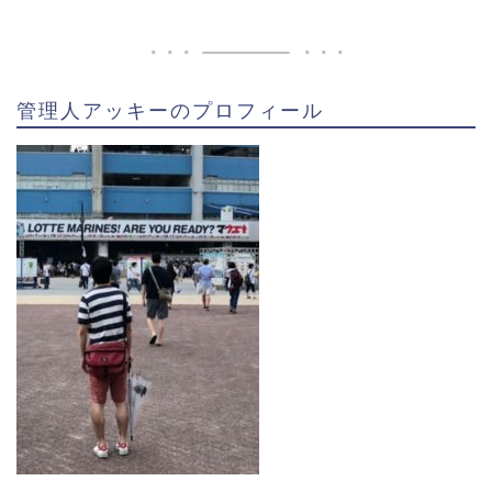
愛西市立勝幡小学校
愛西市立佐織中学校（藤華クラブ）
愛知黎明高校
管理人アッキーのプロフィール
名城大学
トヨタ自動車
ということで、トヨタ自動車・栗林良吏選手のwiki風プ
ロフィールがコチラ。
野球を始めたのは小学２年生からで、中学時代は藤華
クラブに所属。高校時代は
甲子園の出場はなく、2年の
夏の県大会準優勝が最高
です。