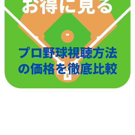
田中豊樹の球種球速は?彼女&結婚,フォーム,4.18事件についても
関連記事
宮川哲(西武)の球種,球速は?彼女や結婚,父親についても調査!!
関連記事
栗林良吏の球種や最高球速をチェック！
栗林良吏の球種や最高球速に関してですが、まず
スト
レートの最速は153キロ
。非常に早く回転数もあるの
で、威力のあるストレートになっています
変化球に関しては下記球種を投げます。
スポンサーリンク