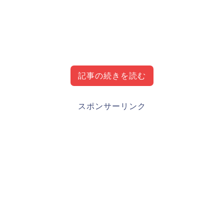
記事の続きを読む
栗林良吏の出身地・経歴・成績等wiki風プロフ
スポンサーリンク
ィール