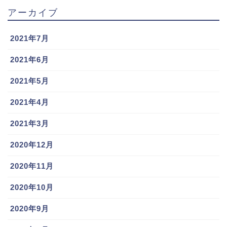
で活躍!!
アーカイブ
2021年7月
スポンサーリンク
2021年6月
2021年5月
田中豊樹の球
宮川哲(西武)
松田遼馬と剛
種球速は?彼女
の球種,球速
力彩芽が似て
2021年4月
&結婚,フォー
は?彼女や結
る?彼女や結
ム,4.18事件に
婚,父親につい
婚,球種/球速を
2021年3月
ついても
ても調査!!
調査!トレード
の理由は阪
2020年12月
神??
2020年11月
2020年10月
2020年9月
引用元：
中日ドラゴンズ要素
佐々木千隼(ロ
山口翔(カー