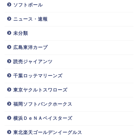
族はどうなっているのでしょうか。
ソフトボール
ニュース・速報
兄弟に関してはどうやらお兄さんがいるようで、
野球
を始めた理由も「兄に勝ちたいから始めた」
そうで
未分類
す。
広島東洋カープ
まさかその想いがきっかけでドラフト上位候補になる
読売ジャイアンツ
とは夢にも思わなかったでしょうね(;’∀’)
千葉ロッテマリーンズ
父親と母親に関しては情報がありませんでした…申し
東京ヤクルトスワローズ
訳ありません。
福岡ソフトバンクホークス
ドラフト後に指名された後に情報が出回る可能性が高
横浜ＤｅＮＡベイスターズ
いので、分かり次第追記させて頂きます。
東北楽天ゴールデンイーグルス