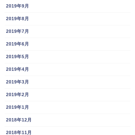
2019年9月
2019年8月
大野雄大選手は阪神ファンということで、阪神の移籍
2019年7月
の可能性もありそうですし。
2019年6月
それを踏まえて社会人の即戦力でピッチャーである栗
2019年5月
林良吏選手に目をつけていてもおかしくなさそうで
2019年4月
す。
2019年3月
佐々木千隼(ロッテ)結婚と彼女は?球速/球種,フォームを調査!ちはやふるとは？
関連記事
川瀬堅斗交通事故詳細!球種,球速や彼女についても兄はプロソフトバンクホークスで活躍!!
関連記事
2019年2月
栗林良吏の彼女や結婚は？
2019年1月
2018年12月
そんな栗林良吏選手選手の彼女や結婚事情はどうなっ
ているのでしょうか。
2018年11月