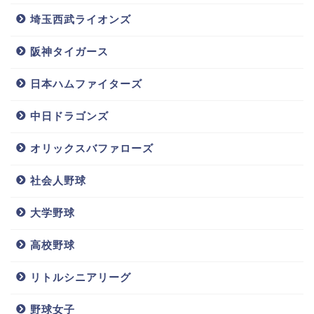
ということで本日は2020年のドラフト上位指名が予想
埼玉西武ライオンズ
される栗林良吏選手を紹介しました。中日ファンとい
う事でドラゴンズブルーのユニフォームが着れるとい
阪神タイガース
いですね（＾＾
日本ハムファイターズ
梅津晃大イケメンの結婚や彼女は?兄弟や母親等の家族についても
関連記事
中日ドラゴンズ
チェンウェイン(ロッテ)嫁/結婚相手は?球種&球速,年俸もチェック!!
関連記事
オリックスバファローズ
社会人野球
大学野球
高校野球
リトルシニアリーグ
野球女子