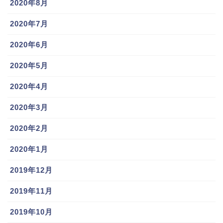
2020年8月
ッテ)結婚と彼
プ)球種,球速
おお、中日ファンの人にとっては嬉しい発言ですね
女は?球速/球
は?かわいい笑
2020年7月
（＾＾
種,フォームを
顔と彼女.結婚
調査!ちはやふ
や年俸につい
2020年6月
るとは？
ても調査！
となると中日も指名すると思い白いことになりそうで
2020年5月
す。…中日の場合は
今年のFAでエースの大野雄大選手
が放出する可能性
がありますからね…。
2020年4月
兄弟
球速
球種
栗林良吏
結婚
彼女
2020年3月
スポンサーリンク
2020年2月
2020年1月
2019年12月
2019年11月
2019年10月