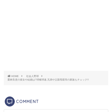
HOME
社会人野球
栗林良吏の彼女や結婚は?球種球速,兄弟や父親母親等の家族もチェック!!
引用元：
東京中日スポーツ
COMMENT