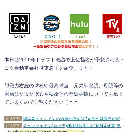
本日は2020年ドラフト会議で上位指名が予想されるト
ヨタ自動車栗林良吏選手を紹介します！
即戦力右腕の球種や最高球速、兄弟や父親、母親等の
家族はたまた彼女や結婚等の恋愛事情についても迫っ
ていますのでご覧ください（＾＾
梅津晃大イケメンの結婚や彼女は?兄弟や母親等の家族についても
関連記事
チェンウェイン(ロッテ)嫁/結婚相手は?球種&球速,年俸もチェック!!
関連記事