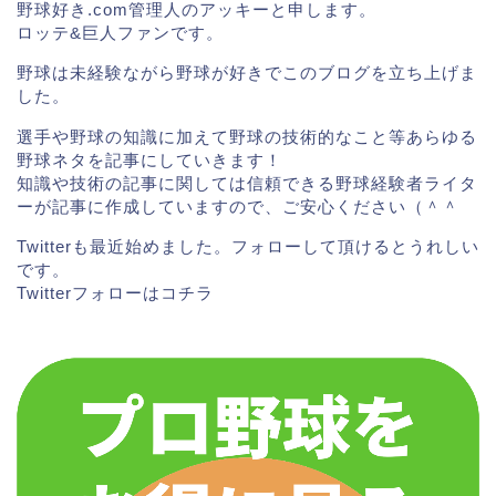
準優勝まで行ったのら最後かって甲子園に行きたかっ
野球好き.com管理人のアッキーと申します。
たでしょうね…。
ロッテ&巨人ファンです。
野球は未経験ながら野球が好きでこのブログを立ち上げま
した。
名城大学時代は１年生から登板し、愛知大学リーグで
32勝という素晴らしい成績を残しており、さらに
3年の
選手や野球の知識に加えて野球の技術的なこと等あらゆる
野球ネタを記事にしていきます！
時に大学日本代表
にも選ばれています。
知識や技術の記事に関しては信頼できる野球経験者ライタ
ーが記事に作成していますので、ご安心ください（＾＾
トヨタ自動車の社会人野球ではアジア・ウインターリ
Twitterも最近始めました。フォローして頂けるとうれしい
ーグで優勝に貢献し胴上げ投手にもなっています。
です。
Twitterフォローは
コチラ
さらにそのウインターリーグでの
奪三振率は驚異の
15.00
！まさに三振の取れるピッチャーですね！
大学、社会人になって一気に頭角を現した感じです
ね。社会人卒の即戦力として期待できそうです（＾＾