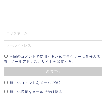
プロフィール
名前 栗林良吏(くりばやしりょうじ)
出身地 愛知県愛西市
生年月日 1996年7月9日
身長 178cm
体重 80kg
次回のコメントで使用するためブラウザーに自分の名
投球打席 右投右打
前、メールアドレス、サイトを保存する。
ポジション 投手
新しいコメントをメールで通知
新しい投稿をメールで受け取る
経歴