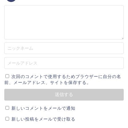
ポジション 内野手
経歴
白鴎大足利高校
白鴎大学
オリックスバファローズ(2020年～)
次回のコメントで使用するためブラウザーに自分の名
前、メールアドレス、サイトを保存する。
新しいコメントをメールで通知
2019年成績
新しい投稿をメールで受け取る
2020年新入団選手のためなし