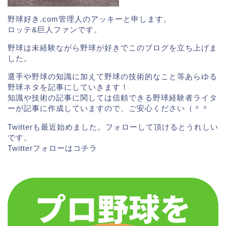
野球好き.com管理人のアッキーと申します。
あわせて読みたい
ロッテ&巨人ファンです。
大下誠一郎(オリックス)成人式
野球は未経験ながら野球が好きでこのブログを立ち上げま
画像!ヤンキーリーゼントでヤン
した。
チャだった!?
選手や野球の知識に加えて野球の技術的なこと等あらゆる
野球ネタを記事にしていきます！
知識や技術の記事に関しては信頼できる野球経験者ライタ
ーが記事に作成していますので、ご安心ください（＾＾
北九州って成人式が荒れるということ有名ですもんね
Twitterも最近始めました。フォローして頂けるとうれしい
(;’∀’)
です。
Twitterフォローは
コチラ
育成契約でしたが、2020年9月14日にウエスタンで結
果を残し支配下選手登録され、プロ初打席で初ホーム
ランという離れ業をやってのけました。
スポンサーリンク