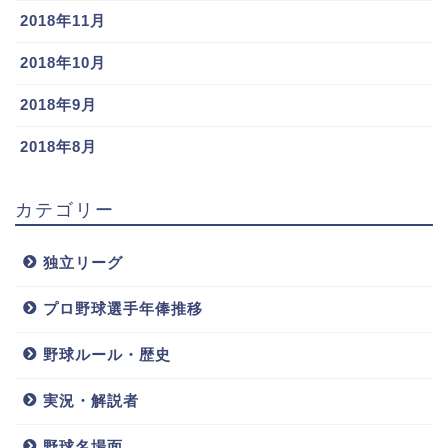
2018年11月
他に結婚の情報等もなかったので、大下誠一郎選手は
2018年10月
未婚の可能性が高そうです。
2018年9月
まあ、まだ育成上がりで給料も高くないですからね。
2018年8月
これから一軍でジャンジャン活躍して年俸大幅アップ
させていいお嫁さんをもらってほしいですね（＾＾
カテゴリー
…ということで、本日はプロ初打席初ホームランの大
独立リーグ
下誠一郎選手を家族と恋愛事情に迫ってみました。私
も母が脳出血で倒れて近い存在に感じているので今後
プロ野球選手年俸推移
応援しようと思います！
野球ルール・歴史
ヒーローインタビュー見ているキャラクターも良さそ
実況・解説者
うですしね(´▽｀*)
野球名場面