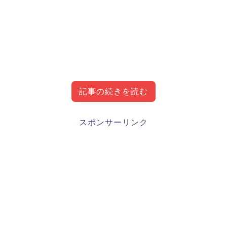
記事の続きを読む
大下誠一郎（オリックスバファローズ）wiki風
スポンサーリンク
プロフィール