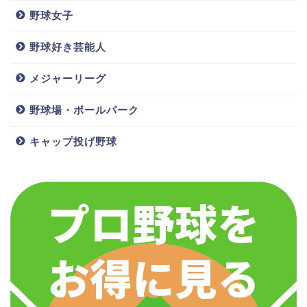
野球女子
岩本勉の結婚
齋藤友貴哉の
野球好き芸能人
や嫁は?独身の
嫁/結婚相手
噂,弟や父親,韓
は?子供や球種
メジャーリーグ
国籍の噂につ
&球速,年俸に
いて
ついても
野球場・ボールパーク
キャップ投げ野球
子供
家族
大下誠一郎
結婚
父親
嫁