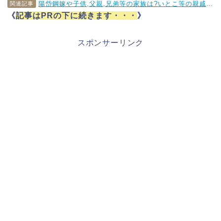
陽岱鋼嫁や子供,父親,兄弟等の家族は?いとこ等の親戚についても
関連記事
《
記事はPRの下に続きます・・・
》
スポンサーリンク