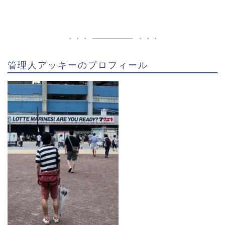
ということで、オリックスバファローズ・大下誠一郎
選手のプロフィールがコチラ。
管理人アッキーのプロフィール
生まれは北九州で高校からは栃木の白鴎大足利高校で
過ごし、大学も栃木の白鴎大学です。
高校２年生の時の
春のセンバツに出場した際に1試合4
二塁打という大会新記録し、大学では２年で既に主将
でした。
そして結構ヤンチャだったみたいで成人式でものすご
い格好をしています(^^;
詳しくは↓の記事にまとめてるのでこちらもどうぞ。