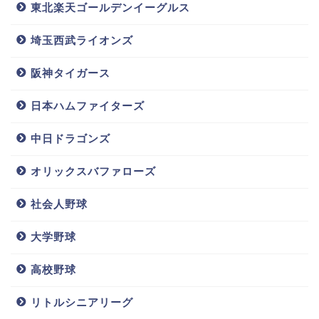
族やムードメ
が父親の代わ
親兄弟等…イ
東北楽天ゴールデンイーグルス
ーカーとして
り!?髪型が面
ケメンの家族
の才能につい
白い!!
に迫る!!
埼玉西武ライオンズ
ても
阪神タイガース
日本ハムファイターズ
中日ドラゴンズ
梅野隆太郎嫁/
陽岱鋼嫁や子
甲斐拓也(ソフ
オリックスバファローズ
結婚相手は?家
供,父親,兄弟等
トバンク)嫁/
族(子供,兄弟,
の家族は?いと
結婚は?子供や
父親)について
こ等の親戚に
父親,母親の仕
社会人野球
も調査!!
ついても
事が個人タク
シーの噂を調
大学野球
査!!
高校野球
リトルシニアリーグ