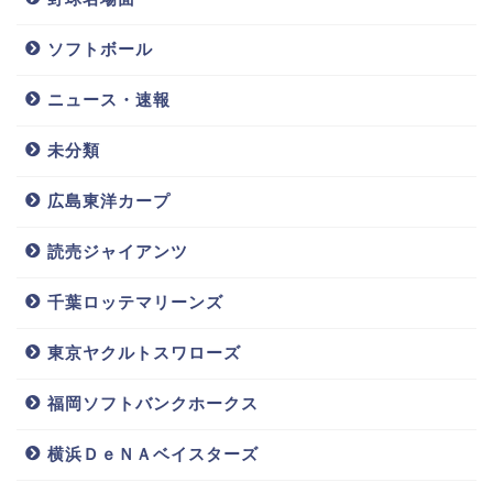
太田椋(オリックス)彼女や結婚は?父親もプロ!千賀からの骨折も見事復活!!
関連記事
ソフトボール
ヒギンス(オリックス)嫁/結婚相手が美人!水着画像やカップ,スリーサイズも!!
関連記事
ニュース・速報
未分類
広島東洋カープ
読売ジャイアンツ
関連記事はコチラ
千葉ロッテマリーンズ
東京ヤクルトスワローズ
福岡ソフトバンクホークス
辻竜太郎の嫁/
濵口遥大(横
勝野昌慶(中
横浜ＤｅＮＡベイスターズ
結婚相手,子供
浜)嫁/結婚相
日)嫁/結婚相
は?父親等の家
手,子供は?兄
手や子供は?父