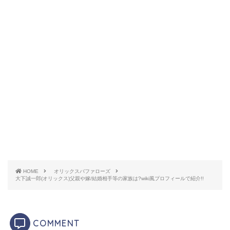
引用元：
週刊ベースボール
プロフィール
名前 大下誠一郎（おおしたせいいちろ
う）
出身地 福岡県北九州市
HOME
オリックスバファローズ
生年月日 1996年4月16日（24歳）
大下誠一郎(オリックス)父親や嫁/結婚相手等の家族は?wiki風プロフィールで紹介!!
身長 171cm
体重 89 kg
COMMENT
投球打席 右投右打