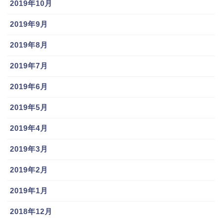
2019年10月
小さい女の子二人と手をつないで歩います！
2019年9月
2019年8月
2019年7月
これはもしかして結婚してできた嫁さんとの子供か？
2019年6月
2019年5月
と思ったんですが、よくよく考えると
妹さんという可
能性が高そう
です。
2019年4月
2019年3月
大下誠一郎選手はまだ24歳ですので、お子さんいるに
しても明らかに大きすぎますもんね(;´∀｀)
2019年2月
2019年1月
この画像を見る限りだと小学生ぐらいはありそうです
し。
2018年12月