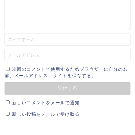
小学２年生の時に野球を始める。「豊田リトル」でプ
レーし、中学生になると「豊田シニア」で投手兼遊撃
手として活躍しました。
中京大中京高校に進学後は1年生の春から投手としてベ
ンチ入りをしますが、１年生の秋から２年生の夏まで
一塁手としてレギュラーを獲得。
次回のコメントで使用するためブラウザーに自分の名
２年生の秋からエースで４番を任される。３年生の
前、メールアドレス、サイトを保存する。
春、センバツ大会に出場しベスト8に。その年の夏の甲
子園大会ではエースで４番として出場。
新しいコメントをメールで通知
チームは優勝し堂林翔太選手も優勝に大きく貢献した
新しい投稿をメールで受け取る
のですが
途中降板し、優勝投手になれなかった為か試
合後のインタビューでは悔し涙を流していました
。