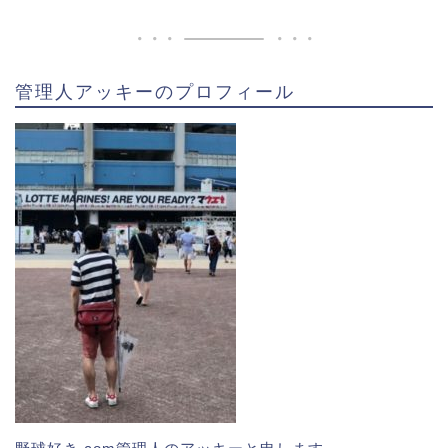
2009年ドラフト2位で広島カープから指名され入団。
１年目、２年目は２軍生活を送ってましたが2012年に
野村謙二郎監督からの期待を受け、開幕１軍で出場。
管理人アッキーのプロフィール
このシーズンは全試合に出場し、
ホームランを14本
を
放ちました。しかし、守備面では不安が残り
両リーグ
でワーストの19失策を記録
してしまいました。
しかし2017年には半永久欠番であった
背番号「7」を
継承
する事となりました。野村謙二郎監督が現役時代
に着けていた背番号を野村謙二郎監督自ら渡して欲し
いという事で、継承されたそうです。
野村謙二郎監督の期待度が伺えましたが、その期待も
虚しく背番号に見合う活躍はできませんでした。