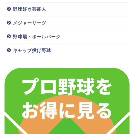
相手)と子供,
は?子供や球種
奈々未?子供や
野球好き芸能人
兄弟は?堂林と
&球速,年俸に
2020年俸につ
甲子園出場!年
ついても
いても
メジャーリーグ
俸推移も
野球場・ボールパーク
https://instagrammernews.com/detail/201519523804
キャップ投げ野球
3169978
広島カープでプレーをしている堂林翔太選手は、やは
宮西尚生(日ハ
益田直也(ロッ
菊池保則(カー
ム)嫁/結婚相
テ)嫁/結婚相
プ)嫁/結婚相
り広島に在住しているようです。奥様である枡田絵理
手は双子!子供,
手は?フォーム
手と子供は?年
奈さんも慣れない広島暮らしで、長男を妊娠中の母親
フォームを紹
や年俸,子供や
俸や実家,會澤
学級で隣に座った妊婦さんに声をかけ「引っ越してき
介!年俸が安
母親とのエピ
翼との関係
い??
ソードも紹介!!
は？
たばかりで広島に友達がいないので、友達になってく
れませんか？」と言ったそうです。
そこからママ友も輪も広がり、広島にも友達がたくさ