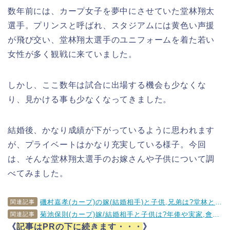
数年前には、カープ女子を夢中にさせていた堂林翔太
選手。プリンスと呼ばれ、スタジアムには黄色い声援
が飛び交い、堂林翔太選手のユニフォームを着た若い
女性が多く観戦に来ていました。
しかし、ここ数年は試合に出場する機会も少なくな
り、見かける事も少なくなってきました。
結婚後、かなり成績が下がっているように思われます
が、プライベートはかなり充実している様子。今回
は、そんな堂林翔太選手のお嫁さんや子供について調
べてみました。
磯村嘉孝(カープ)の嫁(結婚相手)と子供,兄弟は?堂林と甲子園出場!年俸推移も
関連記事
菊池保則(カープ)嫁/結婚相手と子供は?年俸や実家,會澤翼との関係は？
関連記事
《
記事はPRの下に続きます・・・
》