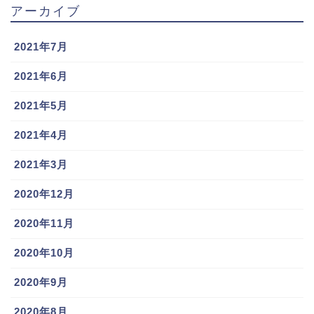
アーカイブ
2021年7月
2021年6月
2021年5月
2021年4月
https://ameblo.jp/fotogenica/entry-12107596904.html
2021年3月
2020年12月
堂林翔太選手と枡田絵理奈さんは、枡田絵理奈さんの
2020年11月
誕生日である12月25日に婚姻届けを出したそうです。
結婚式を挙げたのは2014年12月3日。
2020年10月
2020年9月
挙式はハワイで。ハワイのビーチで撮影されたウェデ
ィングドレス姿の枡田絵理奈さんの画像があります
2020年8月