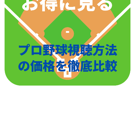
2017年には護摩行を行い、３年ぶりに開幕１軍の切符
を手にするも成績を残せずに１軍定着には至らず、
2018年、2019年も１軍定着には至りませんでした。
川口和久嫁や子供は?家族の事情で移籍…ピアノのイメージキャラクターにも
関連記事
安部友裕(広島)の入団拒否理由が凄い!イケメン筋肉マンの嫁,子供は？
関連記事
堂林翔太の嫁(妻)枡田絵理奈アナについて