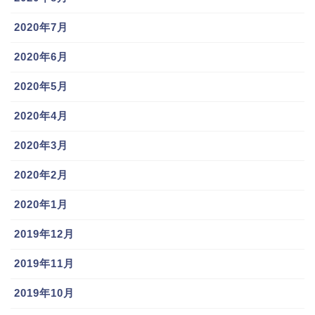
が、とてもキラキラしていますね！堂林翔太選手もタ
2020年7月
キシード姿が眩しいです。
2020年6月
江藤智(巨人)現在は?嫁,応援歌はマリーゴールド似てる,子供や家族についても
関連記事
2020年5月
堂林翔太覚醒の理由は嫁マスパンのアゲマン!…ではなく鈴木誠也なぜ4割打てるようになったのか?
関連記事
2020年4月
堂林翔太の子供の名前は？幼稚園に通っている
の？
2020年3月
2020年2月
2020年1月
2019年12月
2019年11月
2019年10月