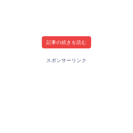
記事の続きを読む
堂林翔太(広島カープ)プロフィール・経歴・成
スポンサーリンク
績・出身地