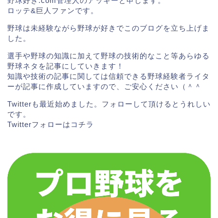
野球好き.com管理人のアッキーと申します。
ロッテ&巨人ファンです。
しかし、若い女性から絶大な人気がありグッズの売れ
野球は未経験ながら野球が好きでこのブログを立ち上げま
行きも良いためか木村昇吾選手にポジションを奪われ
した。
るも、一塁手として守備練習にも取り組みました。
選手や野球の知識に加えて野球の技術的なこと等あらゆる
野球ネタを記事にしていきます！
知識や技術の記事に関しては信頼できる野球経験者ライタ
スポンサーリンク
ーが記事に作成していますので、ご安心ください（＾＾
Twitterも最近始めました。フォローして頂けるとうれしい
です。
Twitterフォローは
コチラ