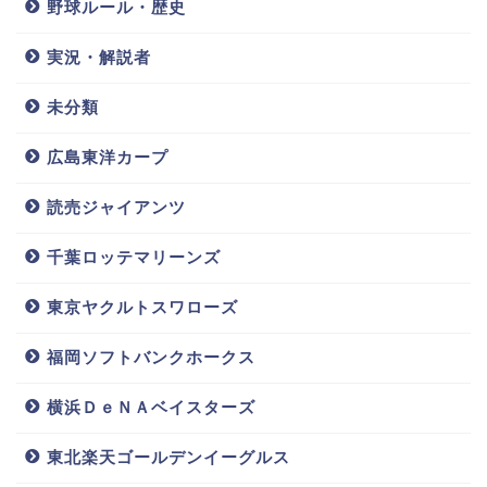
野球ルール・歴史
これは新幹線やシンカリオン好きなら興奮しちゃいま
実況・解説者
すよね！運転席には誰が乗ってたかな？リュウジか
な？なんて話をしていたのでしょうか。
未分類
広島東洋カープ
４歳のお誕生日にもシンカリオンのケーキでお祝いし
たそうで、E５はやぶさの上にE７かがやきのシンカリ
読売ジャイアンツ
オンが乗っているという可愛いケーキでした！食べる
のがもったいないくらい！
千葉ロッテマリーンズ
東京ヤクルトスワローズ
これは喜んでくれたのではないでしょうか。E５とE７
が好きなんですね！
福岡ソフトバンクホークス
横浜ＤｅＮＡベイスターズ
グランクロス！！カイサツソード！！なんてやってい
る可愛い姿が目に浮かびますね！
東北楽天ゴールデンイーグルス