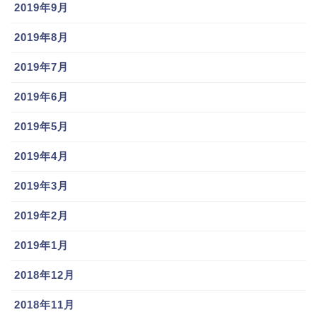
2019年9月
2019年8月
2019年7月
https://ameblo.jp/erinamasuda-official/image-
12530718887-14601947163.html
2019年6月
2019年5月
堂林翔太選手と枡田絵理奈さんの間には３人のお子さ
んがいます。
2015年9月に長男、2017年9月に長女、
2019年4月
2019年9月に次女
を出産しています。
2019年3月
2019年2月
兄妹３人とも９月生まれ。誕生日のお祝いが忙しそう
ですね。長男の名前は陽人(はると)くんで、妹さん２人
2019年1月
については発表されていないようです。
2018年12月
スポンサーリンク
2018年11月