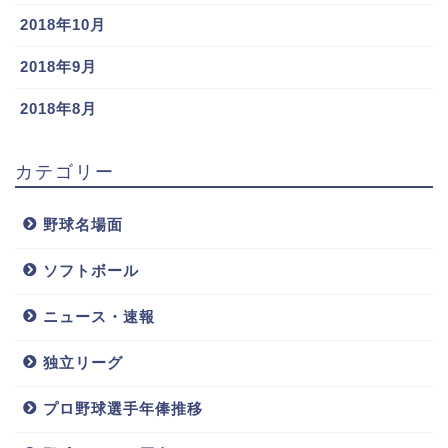
2018年10月
2018年9月
2018年8月
カテゴリー
野球名場面
ソフトボール
４歳の陽人くんは幼稚園に通っていれば年少さんです
ね。やんちゃ盛りの年少さん。陽人くんは新幹線変形
ニュース・速報
ロボ シンカリオンが大好きのようで、枡田絵理奈さん
のインスタグラムには見ると幸せになれると言われて
独立リーグ
いるドクターイエローに遭遇した画像が載っていまし
プロ野球選手年俸推移
た。