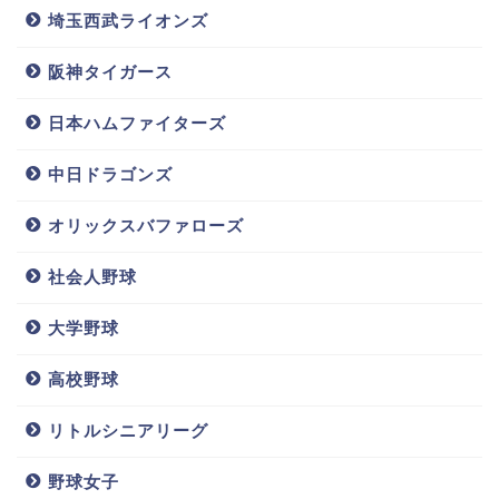
矢崎拓也(カープ)嫁/結婚を理由に改名!子供や性格についても【ビッグマウス動画あり】
関連記事
埼玉西武ライオンズ
一岡竜司(カープ)嫁や結婚,子供を調査!かわいい笑顔と増田有華との関係は??
関連記事
阪神タイガース
記事の続きを読む
日本ハムファイターズ
堂林翔太の新居の自宅は広島？
中日ドラゴンズ
オリックスバファローズ
社会人野球
関連記事はコチラ
大学野球
高校野球
リトルシニアリーグ
磯村嘉孝(カー
齋藤友貴哉の
上沢直之嫁/結
野球女子
プ)の嫁(結婚
嫁/結婚相手
婚相手は橋本