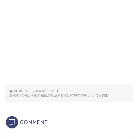
HOME
広島東洋カープ
堂林翔太の嫁と子供の名前は?新居や自宅と2020年年俸についても調査!!
https://ameblo.jp/fotogenica/entry-12107596904.html
1991年8月17日生まれ、愛知県豊田市出身、身長183
COMMENT
㎝、体重88㎏