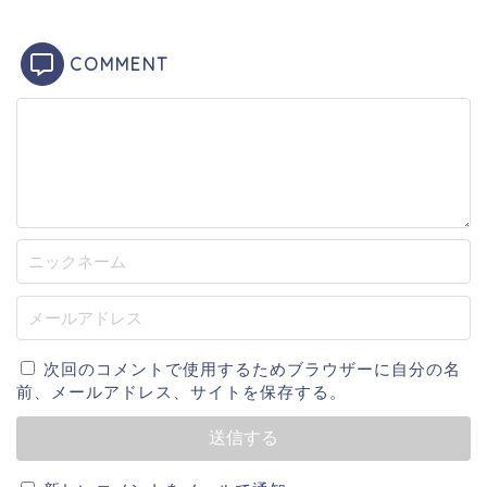
甲子園出場の夢は叶いませんでした。
COMMENT
高校卒業後は関西学院大学に進学し、1年生の秋のリー
グ戦からショートのレギュラーとして出場。
4年生の春のリーグ戦では17盗塁を記録し、持ち前の俊
足をアピールしました。
最終的には、関西学生野球連盟のベストナイン賞を5度
も受賞しました。
大学卒業もプロからの声はかからないまま、社会人野
次回のコメントで使用するためブラウザーに自分の名
球へと進みました。
前、メールアドレス、サイトを保存する。
大学卒業後は、トヨタ自動車に入社しました。
入社と同時に外野手へ転向すると、1年目から打率.409