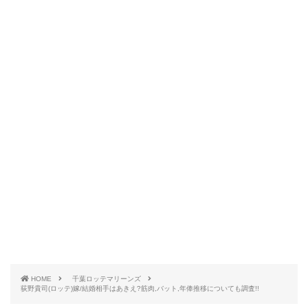
引用元：
千葉ロッテマリーンズ
荻野貴司選手は、1985年10月21日生まれの33歳
（2019年7月現在）。
身長172cm、体重75kgの選手です。
奈良県出身で、小学校中学校と地元奈良で過ごしてき
ました。
高校は地元の強豪・郡山高校に進学し、高校時代は、2
HOME
千葉ロッテマリーンズ
年の夏の大会からレギュラーとして活躍。
荻野貴司(ロッテ)嫁/結婚相手はあきえ?筋肉,バット,年俸推移についても調査!!
3年生の時には夏の奈良大会で準優勝となりましたが、