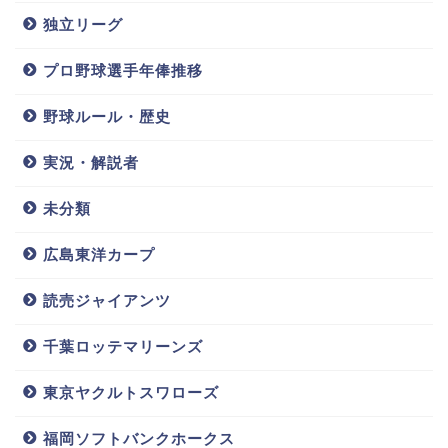
独立リーグ
千葉ロッテマリーンズのYoutube公式チャンネルにも、
度々荻野貴司選手が登場していますが、、
プロ野球選手年俸推移
大城滉二(オリ
加藤翔平(ロッ
そこで映る姿が筋肉隆々であると話題になっていま
ックス)嫁/結
テ)の嫁(奥さ
す。
婚相手はモデ
ん)は?結婚や
野球ルール・歴史
ル!髪型や兄弟,
子供,年俸,ハー
家族&2020年
バード大学卒
実況・解説者
そして、千葉ロッテマリーンズの公式インスタグラム
年俸について
業の噂につい
も紹介！
ても調査!!
でも、荻野貴司選手の筋肉を紹介しています。
未分類
広島東洋カープ
荻野貴司
年俸
嫁
バット
筋肉
結婚
改めて、ほんとにすごい筋肉ですよね。
読売ジャイアンツ
千葉ロッテマリーンズ
噂によると、
荻野貴司選手の体脂肪率は一桁。
そりゃ
これだけの身体であれば、不思議ではないですよね。
東京ヤクルトスワローズ
福岡ソフトバンクホークス
筋肉がありすぎるのも怪我につながりやすいとも言わ