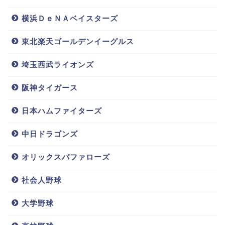
れているため、怪我をしない程度に鍛えてほしいです
横浜ＤｅＮＡベイスターズ
ね。
東北楽天ゴールデンイーグルス
田村龍弘(ロッテ)嫁,子供は?身長や元ヤンキー疑惑,2019年年俸についても調査!!
関連記事
中村奨吾の彼女や結婚は?グローブ,2020年俸や家族実家の紹介！
埼玉西武ライオンズ
関連記事
荻野貴司選手のバットについて
阪神タイガース
日本ハムファイターズ
中日ドラゴンズ
オリックスバファローズ
社会人野球
大学野球