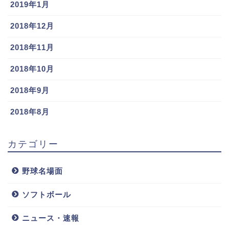
2019年1月
梶谷隆幸(巨
チェンウェイ
齋藤友貴哉の
スポンサーリンク
人)の嫁や結婚
ン(ロッテ)嫁/
嫁/結婚相手
2018年12月
式!筋肉,自宅,
結婚相手は?球
は?子供や球種
愛車も調査!!
種&球速,年俸
&球速,年俸に
2018年11月
もチェック!!
ついても
2018年10月
2018年9月
2018年8月
香月一也(巨
上沢直之嫁/結
宮西尚生(日ハ
カテゴリー
人)嫁や結婚,
婚相手は橋本
ム)嫁/結婚相
性格,兄弟は?
奈々未?子供や
手は双子!子供,
年俸格差のす
2020年俸につ
フォームを紹
野球名場面
ごいトレード
いても
介!年俸が安
引用元：
千葉ロッテマリーンズ 山武後援会
に…
い??
ソフトボール
荻野貴司選手はなんととても筋肉が隆々であることで
ニュース・速報
知られています。