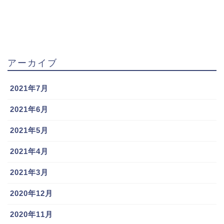
アーカイブ
2021年7月
2021年6月
2021年5月
引用元：
ベースボールチャンネル
2021年4月
千葉ロッテマリーンズのイケメン投票ランキングで
2021年3月
は、毎年のように1位を獲得し、殿堂入りを果たした荻
2020年12月
野貴司選手。
その筋肉ムキムキな身体も魅力的ではありますが、そ
2020年11月
んな女性ファンの多い荻野貴司選手は結婚しているの