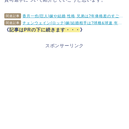
香月一也(巨人)嫁や結婚,性格,兄弟は?年俸格差のすごいトレードに…
関連記事
チェンウェイン(ロッテ)嫁/結婚相手は?球種&球速,年俸もチェック!!
関連記事
《
記事はPRの下に続きます・・・
》
スポンサーリンク