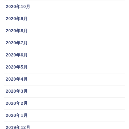
2020年10月
でしょうか。
2020年9月
調べたところ、荻野貴司選手は2014年、29歳の時に結
2020年8月
婚をしていたそうです。
お相手は東京都出身の一般人の方だそうで、なんでも
2020年7月
当時のチームメイトであった塀内久雄からの紹介で出
2020年6月
会ったそうです。
2020年5月
奥さんのお名前が「あきえ」との噂も出ていますが、
2020年4月
詳しい情報はありませんでした。
2020年3月
荻野貴司選手の奥さんは、
アスリート・フードマイス
2020年2月
ターの資格を持っている
とのことで、
身体が資本のプロ野球選手、そして怪我の多かった荻
2020年1月
野貴司選手にとっては、食生活から身体を整えてほし
2019年12月