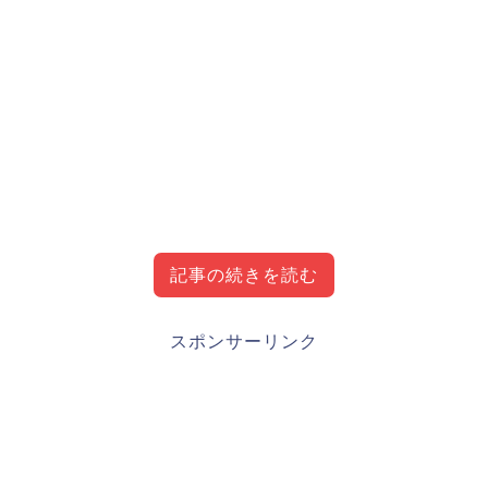
記事の続きを読む
荻野貴司選手のプロフィール・経歴・成績につ
スポンサーリンク
いて