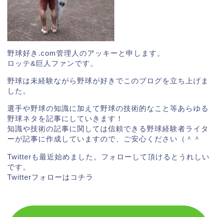
そして2009年のドラフト会議で、千葉ロッテマリーン
ズから1位指名を受け、入団。
入団後は、キャンプからオープン戦にかけて、類まれ
なる俊足ぶりを首脳陣にアピールしました。
野球好き.com管理人のアッキーと申します。
ロッテ&巨人ファンです。
結果、2010年の開幕戦にルーキーながら開幕スタメン
野球は未経験ながら野球が好きでこのブログを立ち上げま
で出場。
した。
開幕直後には
平凡なショートゴロも内野安打にしてし
選手や野球の知識に加えて野球の技術的なこと等あらゆる
まうほどの超俊足を発揮し、46試合で25盗塁を記録。
野球ネタを記事にしていきます！
知識や技術の記事に関しては信頼できる野球経験者ライタ
ーが記事に作成していますので、ご安心ください（＾＾
ルーキーイヤーの走塁集はYouTubeでも多くの再生数
Twitterも最近始めました。フォローして頂けるとうれしい
となっています。
です。
Twitterフォローは
コチラ