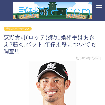
千葉ロッテマリーンズ
荻野貴司(ロッテ)嫁/結婚相手はあき
え?筋肉,バット,年俸推移についても
調査!!
2019年7月6日