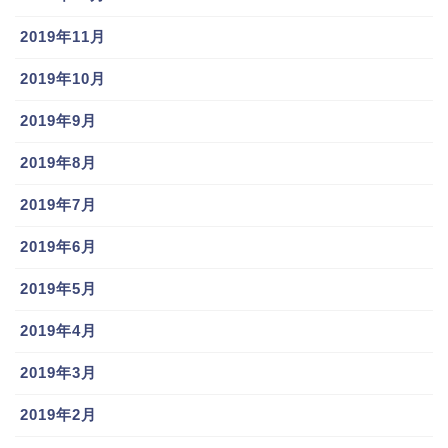
いですね。
2019年11月
酒居知史(楽天) 結婚は？嫁,子供や球種球速も調査!プロテクト漏れ(外れた)理由とは??
関連記事
2019年10月
吉井理人のコーチングの評価は?結婚,独身の噂や嫁,家族についても調査!!
関連記事
2019年9月
記事の続きを読む
2019年8月
荻野貴司選手は筋肉隆々でマッチョ？
2019年7月
2019年6月
2019年5月
2019年4月
関連記事はコチラ
2019年3月
2019年2月