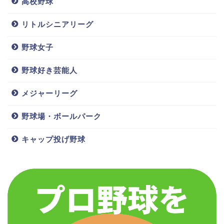
高校野球
引用元：
ベースボールチャンネル
リトルシニアリーグ
野球女子
2019年シーズン開幕頃、実は荻野貴司選手が使用する
バットが話題となっていました。
野球好き芸能人
話題となっていたのが、そのバットの「長さ」。
メジャーリーグ
荻野貴司選手が2019年シーズン開幕前までに使用して
野球場・ボールパーク
いたバットの長さが、なんと76cmのバット。
キャップ投げ野球
これは少年野球で使用するバットよりも短い長さで
す。
荻野貴司選手いわく「昨年までは85cmのバットを短く
持っていたが、グリップエンドの感覚が欲しかった」
ため、