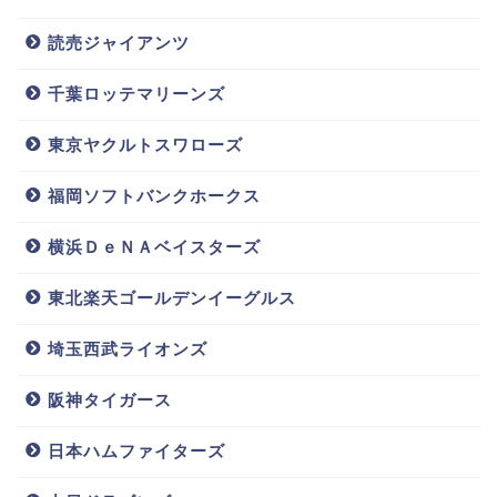
たそうです。
読売ジャイアンツ
そんな兄弟の中の2人がプロ野球選手として活躍してい
千葉ロッテマリーンズ
るのはとても素敵ですね。ご両親は当然の事、兄弟た
ちも自慢の弟、自慢の兄ではないでしょうか。
東京ヤクルトスワローズ
菊池保則(カープ)嫁/結婚相手と子供は?年俸や実家,會澤翼との関係は？
関連記事
福岡ソフトバンクホークス
佐々岡真司(カープ)太りすぎの原因は痛風.病気?嫁と子供も調査!!
関連記事
横浜ＤｅＮＡベイスターズ
東北楽天ゴールデンイーグルス
埼玉西武ライオンズ
阪神タイガース
日本ハムファイターズ