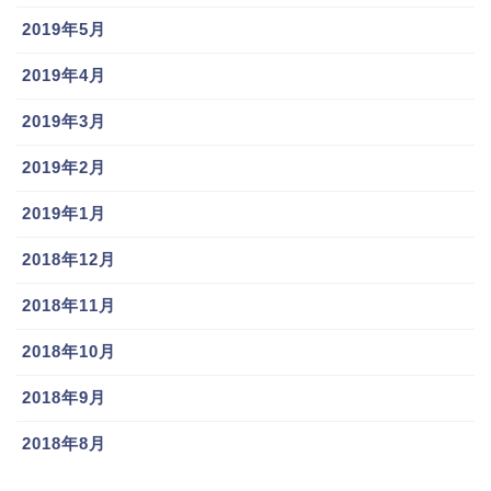
2019年5月
川口和久嫁や子供は?家族の事情で移籍…ピアノのイメージキャラクターにも
関連記事
堂林翔太の嫁と子供の名前は?新居や自宅と2020年年俸についても調査!!
関連記事
2019年4月
田中広輔の家族まとめ
2019年3月
2019年2月
2019年1月
2018年12月
2018年11月
2018年10月
2018年9月
https://www.townnews.co.jp/0403/2018/08/10/443974
.html
2018年8月