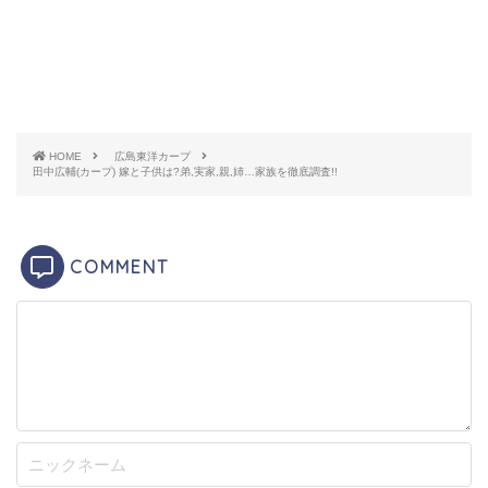
重82kg
保育園に通う頃から「野球やる」と言って弟たちを連
れては野球をしていたそうです。中学校では野球部で
はなく硬式野球のクラブチームに所属していたそうで
HOME
広島東洋カープ
す。
田中広輔(カープ) 嫁と子供は?弟,実家,親,姉…家族を徹底調査!!
東海大相模高校へ進学した田中広輔選手は、2年生の春
に甲子園に出場しています。同学年には読売ジャイア
COMMENT
ンツの菅野智之投手がいます。
高校通算38本塁打という記録を残し、東海大学へ進
学。首位打者やベストナインに選ばれるなどの活躍を
し、JR東日本に入社。
1年目からレギュラーを獲り、2013年に都市対抗野球