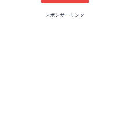
田中広輔(カープ)プロフィール・経歴・ 成績
スポンサーリンク
https://sp.baseball.findfriends.jp/player/%E7%94%B0
%E4%B8%AD%E5%BA%83%E8%BC%94/
1989年7月3日、神奈川県厚木市出身、身長171cm、体