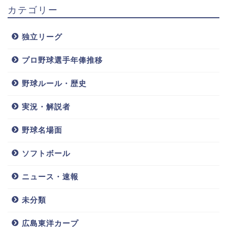
田中広輔選手は5人兄弟の長男で、上から2番目。とい
カテゴリー
う事は
お姉さんがいる
という事になりますね。
独立リーグ
姉には逆らえない。これは、どこの兄弟でも共通する
プロ野球選手年俸推移
事かと思います。田中広輔選手もやはり姉には頭が上
がらなかったそうです。
野球ルール・歴史
実況・解説者
田中広輔選手は、とても面倒見がよく兄弟たちの世話
をよくしていたとか。お弁当を作ったり一緒に遊んだ
野球名場面
りしていたそうです。
ソフトボール
兄弟がとっても仲が良く賑やかだったそう。お正月に
ニュース・速報
は家族でバスケ大会をしていたそうです。
未分類
田中広輔選手は、野球だけじゃなくバスケも上手かっ
広島東洋カープ