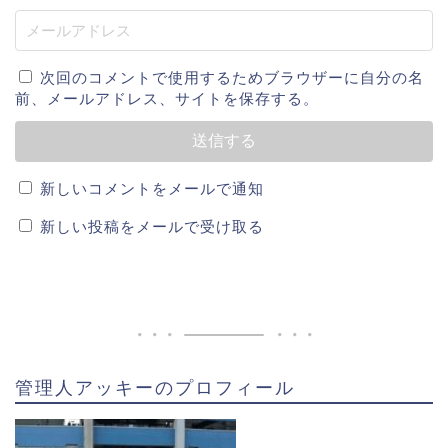
大会で準優勝しチームに大きく貢献しました。
次回のコメントで使用するためブラウザーに自分の名
2013年ドラフト3位でカープに入団。契約金は7,000万
前、メールアドレス、サイトを保存する。
円でした。
プロ入り後は1年目から1軍入りをし、三塁のポジショ
新しいコメントをメールで通知
ンも確保した。その後は梵英心選手とポジションを入
新しい投稿をメールで受け取る
れ替える形となり遊撃手として定着した。
2017年には盗塁王、ベストナイン。
2018年にはゴール
デングラブ賞を受賞しています。
江藤智(巨人)現在は?嫁,応援歌はマリーゴールド似てる,子供や家族についても
関連記事
管理人アッキーのプロフィール
安部友裕(広島)の入団拒否理由が凄い!イケメン筋肉マンの嫁,子供は？
関連記事
田中広輔に嫁はいる?結婚相手は誰?子供は?