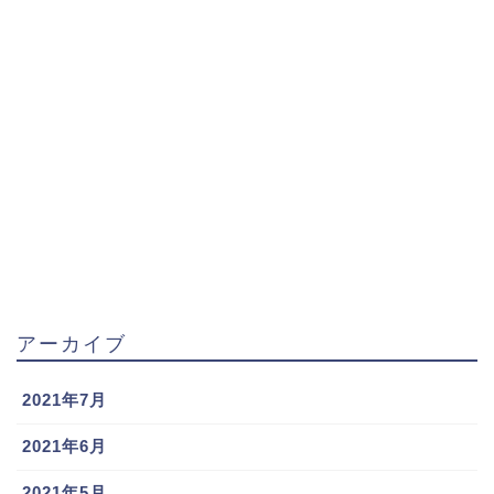
鈴木誠也の嫁は畠山愛理!馴れ初めと子供,住まいのマンションについても調査!!
関連記事
丸佳浩(巨人)の移籍は嫁,子供が影響?!嫁の出身大学,引越し先の自宅,第二子についても調査!!
関連記事
田中広輔の実家や親について
アーカイブ
2021年7月
2021年6月
2021年5月