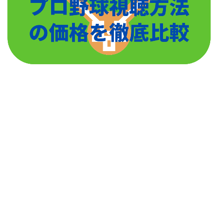
高校生の頃からのお付き合いだったら、お互いにあま
り気を使わなくても良いくらいの関係で、田中広輔選
手も安らげる時間を過ごせるのではないでしょうか。
子供はいるのかなと思い、調べてみましたが子供の情
報は出てきませんでした。もし、子供ができたら兄弟
が多かった田中広輔選手は、とっても素敵なパパにな
りそうです！
一岡竜司(カープ)嫁や結婚,子供を調査!かわいい笑顔と増田有華との関係は??
関連記事
永川勝浩(広島)の引退はいつ?フォークの落ち(切れ味)は健在!弟や嫁,子供も調査!!
関連記事
記事の続きを読む
田中広輔の弟はジャイアンツの田中俊太