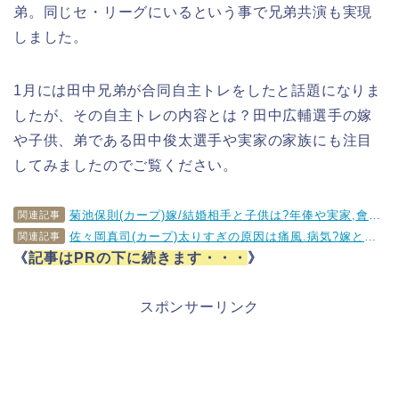
弟。同じセ・リーグにいるという事で兄弟共演も実現
しました。
1月には田中兄弟が合同自主トレをしたと話題になりま
したが、その自主トレの内容とは？田中広輔選手の嫁
や子供、弟である田中俊太選手や実家の家族にも注目
してみましたのでご覧ください。
菊池保則(カープ)嫁/結婚相手と子供は?年俸や実家,會澤翼との関係は？
関連記事
佐々岡真司(カープ)太りすぎの原因は痛風.病気?嫁と子供も調査!!
関連記事
《
記事はPRの下に続きます・・・
》
スポンサーリンク