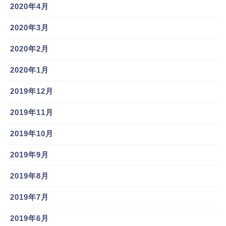
https://vk.sportsbull.jp/koshien/89/kanagawa/news/sp
2020年4月
ecial/TKY200706290211.html
2020年3月
2020年2月
田中広輔選手の実家は、神奈川県厚木市。実家の玄関
にはホームランボールなどを飾っているそうです。
2020年1月
2019年12月
父親は東海大相模高校で、甲子園に出場経験のある元
高校球児。田中広輔選手の野球の師でもある父は、自
2019年11月
分が果たせなかった夢を息子が叶えてくれたと語って
2019年10月
いたそうです。
2019年9月
母親も働いていて、共働きだったので田中広輔選手は
2019年8月
中学生の頃、兄弟のお弁当を作っていたそうですよ。
2019年7月
料理もできるプロ野球選手。とっても素敵ですよね。
2019年6月