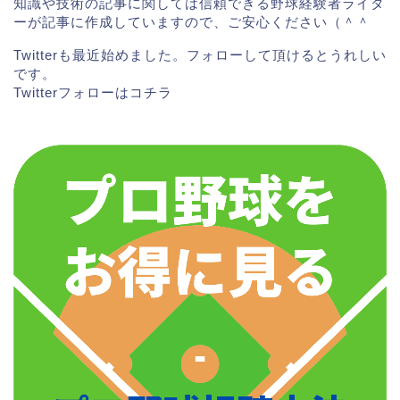
/kiji/K20131212007186830.html
知識や技術の記事に関しては信頼できる野球経験者ライタ
ーが記事に作成していますので、ご安心ください（＾＾
Twitterも最近始めました。フォローして頂けるとうれしい
スポンサーリンク
です。
Twitterフォローは
コチラ
田中広輔選手の奥さんは、
亜子さんという高校時代の
同級生だそうです。
とても可愛らしい女性で、料理も
とっても得意なんだとか。