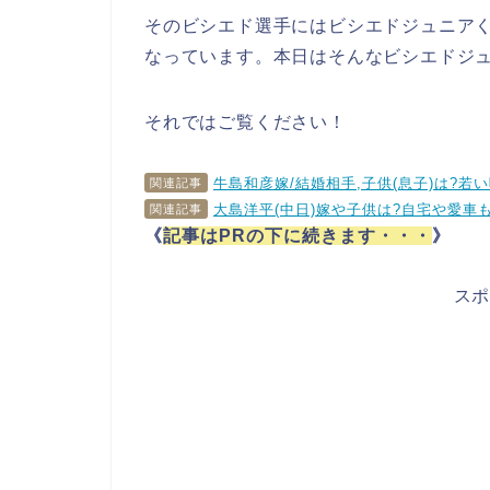
そのビシエド選手にはビシエドジュニア
なっています。本日はそんなビシエドジ
それではご覧ください！
牛島和彦嫁/結婚相手,子供(息子)は?若い
関連記事
大島洋平(中日)嫁や子供は?自宅や愛車
関連記事
《
記事はPRの下に続きます・・・
》
ス