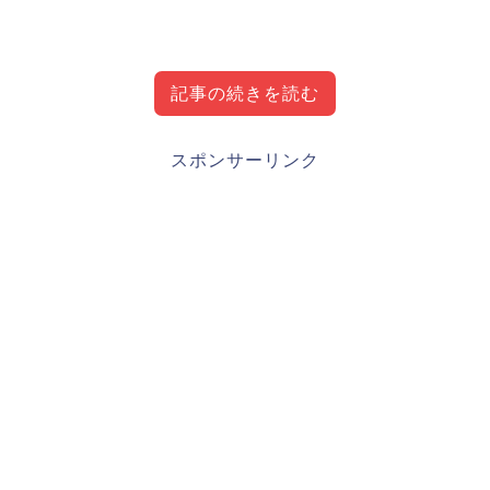
記事の続きを読む
和田康士朗(千葉ロッテマリーンズ)出身地・経
スポンサーリンク
歴・成績等プロフィール