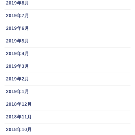
2019年8月
2019年7月
2019年6月
マイブームが「ゲーム」で休日の過ごし方が「寝るこ
2019年5月
と、ゲーム」
2019年4月
と下手したら引きこもりオタクの趣味ですね（笑
2019年3月
プライベートの和田康士朗選手はオタク気質のようで
2019年2月
す。
2019年1月
2018年12月
マリンフェスタのトークショーの様子は千葉ロッテマ
リーンズ公式がYouTubeに動画を上げてますので、こ
2018年11月
ちらもご覧ください。
2018年10月