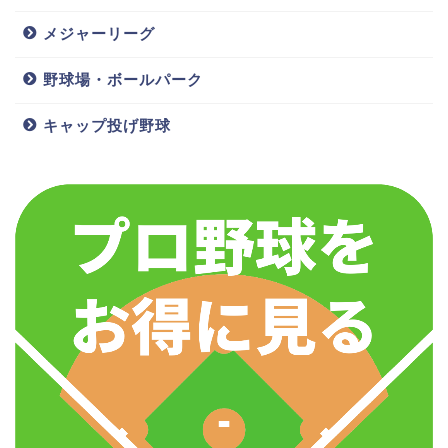
降に彼女や結婚を考えてほしいというのが一ファンと
しての願いというところでしょうか。
メジャーリーグ
野球場・ボールパーク
恐らく年俸は大幅に上がるでしょうからね（＾＾
キャップ投げ野球
…ということで本日は千葉ロッテのスピードスターの
和田康士朗選手を紹介しました。一軍でこのまま活躍
して是非盗塁王を目指してほしいですね！
井上晴哉(ロッテ)はハーフで太りすぎ?体重やアジャの由来,結婚についても調査!!
関連記事
三木亮(ロッテ)応援歌原曲は?彼女,結婚,年俸,レアードとの寿司パフォについても調査!!
関連記事