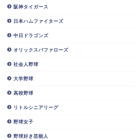
阪神タイガース
ただ今は１軍での試合でかなり肉体的にも精神的も負
担のかかる日々を送っていると思います。
日本ハムファイターズ
中日ドラゴンズ
スポンサーリンク
オリックスバファローズ
社会人野球
大学野球
高校野球
リトルシニアリーグ
野球女子
ですので、今年は野球に専念して今シーズンのオフ以
野球好き芸能人