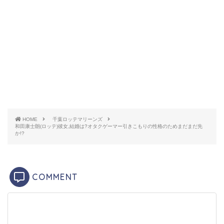
引用元：
FNNプライムオンライン
プロフィール
出身地 埼玉県東松山市
生年月日 1999年1月14日
HOME
千葉ロッテマリーンズ
身長 185cm
和田康士朗(ロッテ)彼女,結婚は?オタクゲーマー引きこもりの性格のためまだまだ先
か!?
体重 77 kg
COMMENT
経歴