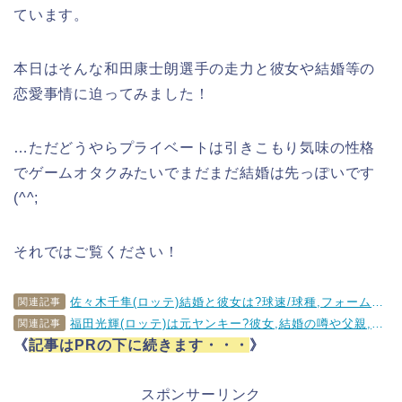
ています。
本日はそんな和田康士朗選手の走力と彼女や結婚等の
恋愛事情に迫ってみました！
…ただどうやらプライベートは引きこもり気味の性格
でゲームオタクみたいでまだまだ結婚は先っぽいです
(^^;
それではご覧ください！
佐々木千隼(ロッテ)結婚と彼女は?球速/球種,フォームを調査!ちはやふるとは？
関連記事
福田光輝(ロッテ)は元ヤンキー?彼女,結婚の噂や父親,母親,家族についても調査!!
関連記事
《
記事はPRの下に続きます・・・
》
スポンサーリンク