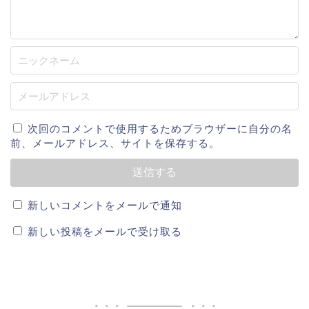
埼玉県立小川高等学校
都幾川倶楽部硬式野球団
富山GRNサンダーバーズ (2017年)
千葉ロッテマリーンズ (2018年～)
次回のコメントで使用するためブラウザーに自分の名
前、メールアドレス、サイトを保存する。
2019年成績
育成契約のため一軍出場なし
新しいコメントをメールで通知
新しい投稿をメールで受け取る
ということで、千葉ロッテマリーンズ・和田康士朗選
手のプロフィールはコチラ。