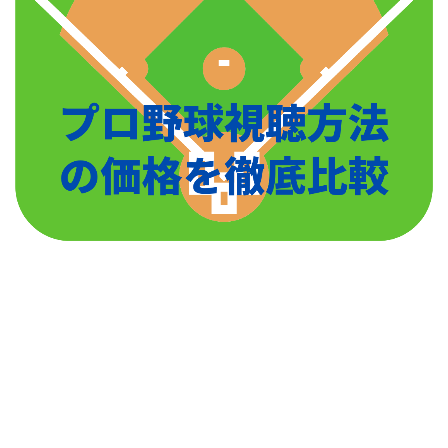
開幕戦であの甲斐キャノンの甲斐拓也選手から盗塁を
決めて一躍話題になりましたね。
2020年8月30日現在で16盗塁と何とパリーグ1位。ほと
んど途中出場でこの盗塁数はすごいですね。
また守備も素晴らしく、現役時代広い守備範囲からエ
リア66と呼ばれた岡田幸文さんからエリア63と呼ばれ
るようになってきています。
こちらも動画がありますので、ご覧ください。