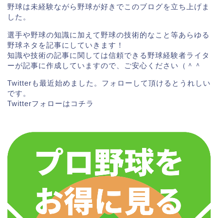
野球は未経験ながら野球が好きでこのブログを立ち上げま
した。
選手や野球の知識に加えて野球の技術的なこと等あらゆる
野球ネタを記事にしていきます！
知識や技術の記事に関しては信頼できる野球経験者ライタ
ーが記事に作成していますので、ご安心ください（＾＾
Twitterも最近始めました。フォローして頂けるとうれしい
です。
そして2020年に6月に支配下登録。一軍の試合でも盗
Twitterフォローは
コチラ
塁を記録する等素晴らしい活躍をみせています。