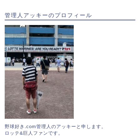
有名な話ですが、
高校時代は何と陸上部に所属してい
管理人アッキーのプロフィール
たという異色の経歴
をもっています。
しかし夏に高校野球中継でテレビに映る友人の姿が刺
激になり、１年冬に陸上部を退部。そして硬式クラブ
チームの都幾川倶楽部硬式野球団に加入しました。
その後は独立リーグの富山GRNサンダーバーズに入
団。自慢の足を磨き、2017年ドラフト会議で育成1位
で入団しました。
スポンサーリンク
野球好き.com管理人のアッキーと申します。
ロッテ&巨人ファンです。