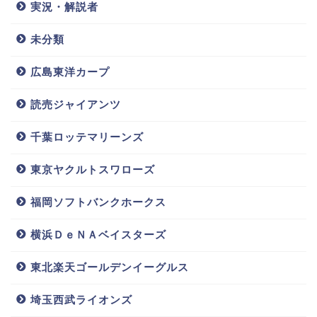
実況・解説者
まあ、
休日に引きこもっているので今のところは彼女
未分類
はいなそう
ですね(^^;
広島東洋カープ
マリンフェスタでの彼女デートするなら
読売ジャイアンツ
安田選手「嵐山に行きたい」
千葉ロッテマリーンズ
益田選手「2人よりみんなでグランピング」
東京ヤクルトスワローズ
と答えたのに対して和田選手は
福岡ソフトバンクホークス
横浜ＤｅＮＡベイスターズ
「家でゲーム」
東北楽天ゴールデンイーグルス
と答えていたので、恐らく理想はインドアな彼女がほ
しい感じでしょうか。
埼玉西武ライオンズ