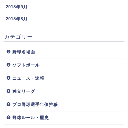
2018年9月
2018年8月
カテゴリー
野球名場面
ソフトボール
ニュース・速報
宗佑磨は髭ハーフ!母親や父親両親の国籍,彼女や結婚についても
関連記事
平沢大河(ロッテ)覚醒の理由は?グローブや彼女,結婚も調査!外野守備は下手不安な部分も…
関連記事
独立リーグ
和田康士郎の彼女は？結婚はまだ先か…
プロ野球選手年俸推移
そんな和田康士郎ですが、彼女等の浮いた情報はまだ
野球ルール・歴史
ありません。