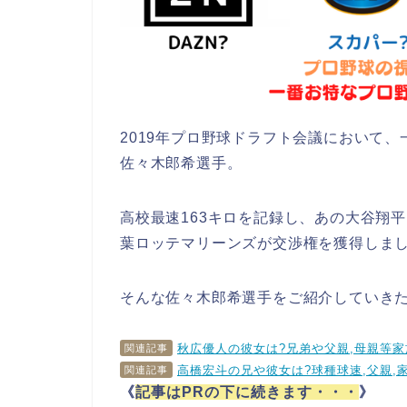
2019年プロ野球ドラフト会議において
佐々木郎希選手。
高校最速163キロを記録し、あの大谷翔
葉ロッテマリーンズが交渉権を獲得しま
そんな佐々木郎希選手をご紹介していき
秋広優人の彼女は?兄弟や父親,母親等
関連記事
高橋宏斗の兄や彼女は?球種球速,父親,家
関連記事
《
記事はPRの下に続きます・・・
》