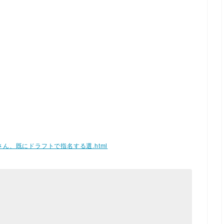
報】日ハムさん、既にドラフトで指名する選.html
）