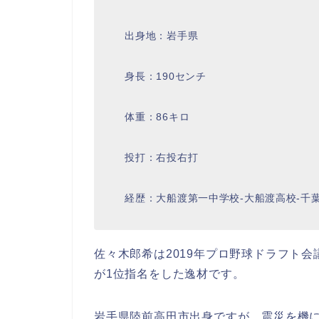
出身地：岩手県
身長：190センチ
体重：86キロ
投打：右投右打
経歴：大船渡第一中学校-大船渡高校-千
佐々木郎希は2019年プロ野球ドラフト
が1位指名をした逸材です。
岩手県陸前高田市出身ですが、震災を機