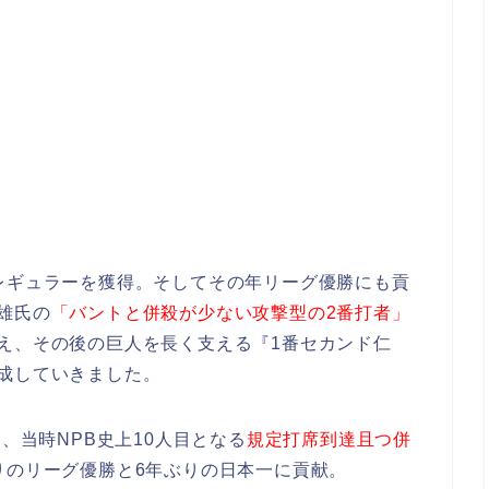
レギュラーを獲得。そしてその年リーグ優勝にも貢
雄氏の
「バントと併殺が少ない攻撃型の2番打者」
え、その後の巨人を長く支える『1番セカンド仁
成していきました。
し、当時NPB史上10人目となる
規定打席到達且つ併
りのリーグ優勝と6年ぶりの日本一に貢献。