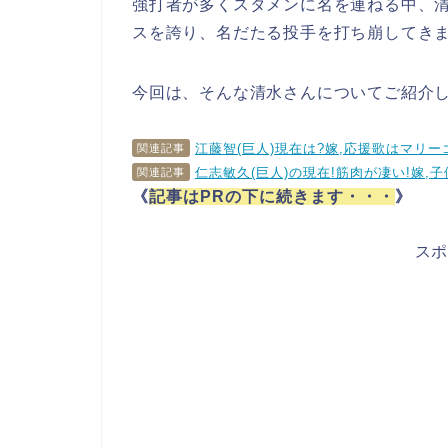
強打者が多くスタメンに名を連ねる中、
スを誇り、名だたる投手を打ち崩してき
今回は、そんな清水さんについてご紹介
江藤智(巨人)現在は?嫁,応援歌はマリ
関連記事
仁志敏久(巨人)の現在!筋肉が凄い!嫁,子
関連記事
《
記事はPRの下に続きます・・・
》
ス