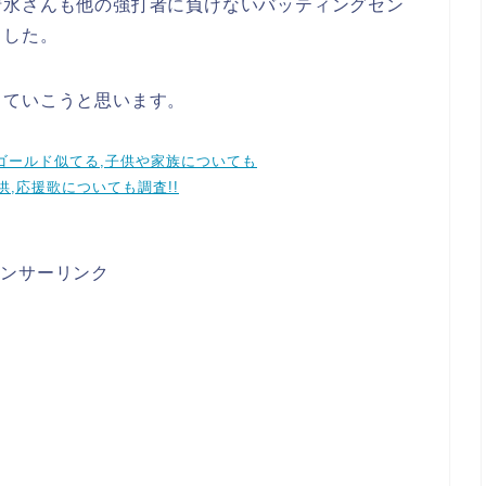
清水さんも他の強打者に負けないバッティングセン
ました。
していこうと思います。
ーゴールド似てる,子供や家族についても
供,応援歌についても調査!!
ポンサーリンク