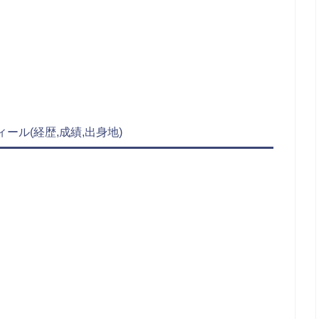
ール(経歴,成績,出身地)