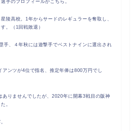
己選手のプロフィールがこちら。
じ星陵高校。1年からサードのレギュラーを奪取し、
す。（1回戦敗退）
三塁手、４年秋には遊撃手でベストナインに選出され
イアンツが4位で指名、推定年俸は800万円でし
はありませんでしたが、2020年に開幕3戦目の阪神
した。
露。