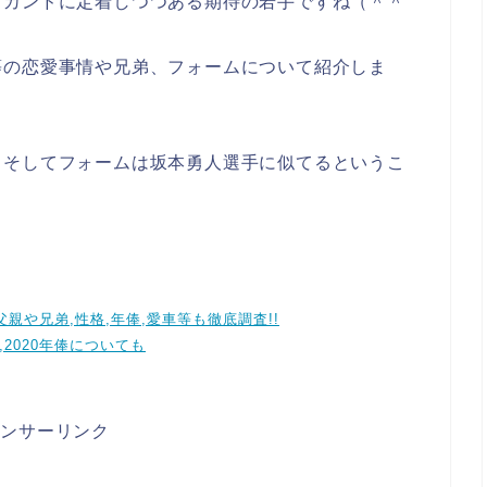
セカンドに定着しつつある期待の若手ですね（＾＾
等の恋愛事情や兄弟、フォームについて紹介しま
。そしてフォームは坂本勇人選手に似てるというこ
父親や兄弟,性格,年俸,愛車等も徹底調査!!
,2020年俸についても
ポンサーリンク