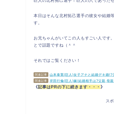
巨人の北村拓己選手！巨人の穴であった
本日はそんな北村拓己選手の彼女や結婚
す。
お兄ちゃんがいてこの人もすごい人です
とで話題ですね（＾＾
それではご覧ください！
山本泰寛(巨人)女子アナと結婚デキ婚!?
関連記事
岸田行倫(巨人)嫁/結婚相手は?父親,母親
関連記事
《
記事はPRの下に続きます・・・
》
ス