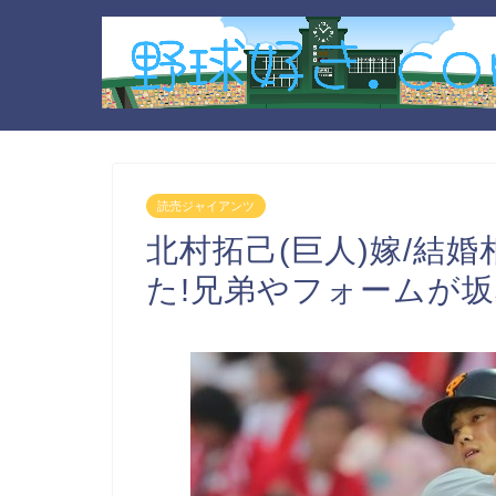
読売ジャイアンツ
北村拓己(巨人)嫁/結
た!兄弟やフォームが