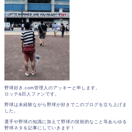
田中豊樹の球種球速は?彼女&結婚,フォーム,4.18事件についても
関連記事
堀田賢慎(巨人)の家族(父親,両親,兄弟)や彼女について調査!!
関連記事
直江大輔 球種と最高球速
直江選手のピッチャーとしての特徴は、184センチを超
える身長から放たれる
伸びのあるストレートと、スラ
イダー、チェンジアップ、カーブ等の多彩な変化球を
操る技巧派投手
である。
スポンサーリンク
野球好き.com管理人のアッキーと申します。
ロッテ&巨人ファンです。
野球は未経験ながら野球が好きでこのブログを立ち上げま
した。
選手や野球の知識に加えて野球の技術的なこと等あらゆる
野球ネタを記事にしていきます！