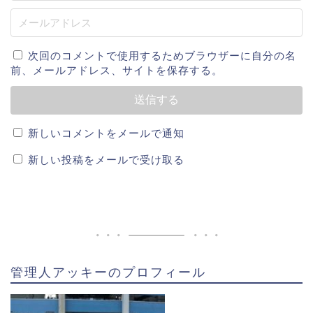
響で小学校3年生から野球を始め、中学では中野シニア
というチームに所属し、多くの強豪校から誘いを蹴
り、地元の松商学園に進学した。
次回のコメントで使用するためブラウザーに自分の名
前、メールアドレス、サイトを保存する。
松商学園進学後は1年の秋からベンチ入りし、2年生の
夏大会で県大会優勝を果たし、甲子園に出場。
新しいコメントをメールで通知
3年ではベスト8止まりで甲子園には出場できなかった
新しい投稿をメールで受け取る
が、2年生の時の甲子園での活躍からプロ注目選手に成
長し、12球団が調査書を提出するほどの逸材である。
そして2018年ドラフト会議にて、読売ジャイアンツか
ら3位指名を受けたのだ。
管理人アッキーのプロフィール