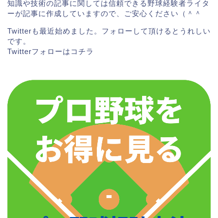
知識や技術の記事に関しては信頼できる野球経験者ライタ
ーが記事に作成していますので、ご安心ください（＾＾
Twitterも最近始めました。フォローして頂けるとうれしい
です。
Twitterフォローは
コチラ
最速145キロ
を誇る直江選手だが、速球派投手によくあ
るストレート一辺倒で押すピッチングスタイルという
よりは、このストレートに変化球を織り交ぜ、どちら
かというと緩急で打者を打ち取るスタイルが特徴でも
ある。
松商学園の足立監督も、
「直江はストレートでも変化球でもストライクを取れ
るしっかりした投手」