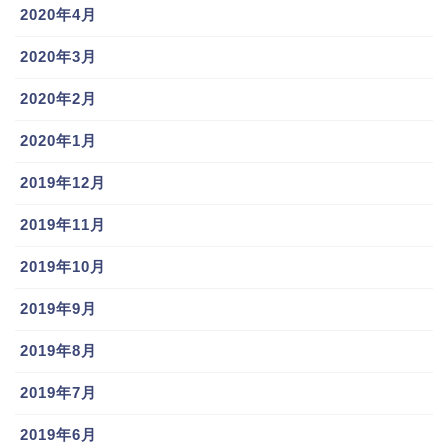
2020年4月
高卒ルーキーで期待大の直江選手だが、現在彼女の情
報や結婚の予定は内容だ。
2020年3月
2020年2月
父親譲りのルックスと野球センスで、彼の活躍する姿
はすぐに見られると思う。
2020年1月
2019年12月
そんな直江選手がジャイアンツの救世主になってくれ
ること祈って、これからも応援していこうと思う。
2019年11月
2019年10月
山本泰寛(巨人)女子アナと結婚デキ婚!?父親や兄弟,性格,年俸,愛車等も徹底調査!!
関連記事
横川凱(巨人)イケメンの彼女,湖北ボーイズでの活躍,家族(父),球種球速,年俸を調査!!
関連記事
2019年9月
2019年8月
2019年7月
2019年6月