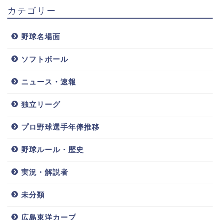
二木康太(ロッ
中野拓夢の彼
宮城大弥の彼
カテゴリー
テ)彼女は柏木
女や結婚,実家
女,結婚は?貧
由紀!?高身長
や家族(父親母
乏伝説エピソ
フォームから
親)について調
ード,父親,母
野球名場面
の球種,最高球
査!!
親,年俸も紹
速は?2019年
介!!
ソフトボール
の年俸も予想!
ニュース・速報
独立リーグ
プロ野球選手年俸推移
チェンウェイ
川瀬堅斗交通
野球ルール・歴史
ン(ロッテ)嫁/
事故詳細!球種,
結婚相手は?球
球速や彼女に
種&球速,年俸
ついても兄は
実況・解説者
もチェック!!
プロソフトバ
ンクホークス
未分類
で活躍!!
広島東洋カープ