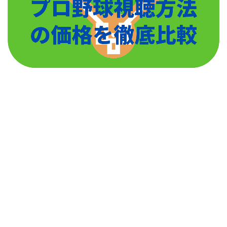
と、直江選手の特徴を捉えている。
本人も、お手本にしている投手を桑田真澄氏と発言し
ており、桑田選手のようなコントロールが良く、打た
せて取る投手を目指しているようだ。
中川皓太(巨人)球種,球速は?彼女や結婚,中継ぎ適性や年俸も調査!!
関連記事