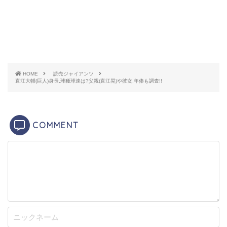
引用元：
高校野球ニュース
生年月日：2000年６月２０日
HOME
読売ジャイアンツ
直江大輔(巨人)身長,球種球速は?父親(直江晃)や彼女,年俸も調査!!
出身地：長野県長野市
身長：184センチ
COMMENT
体重：77キロ
経歴：柳町中-松商学園-読売ジャイアンツ
長野県長野市出身、現在18歳の直江選手は、父親の影