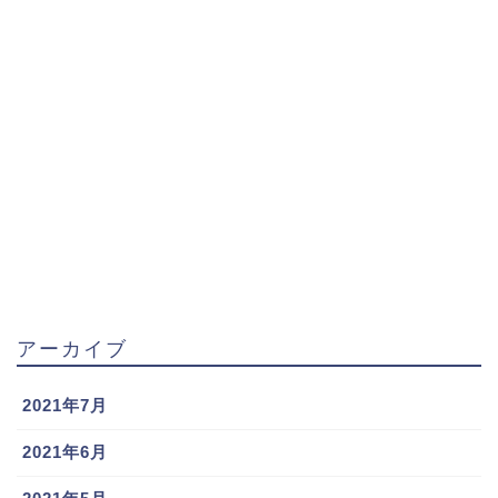
偉大な父を持つ直江大輔選手にとって、松商学園への
進学は必然であり、本人も、
スポンサーリンク
アーカイブ
2021年7月
2021年6月
「父と同じユニホームを着て甲子園に立つのが夢」