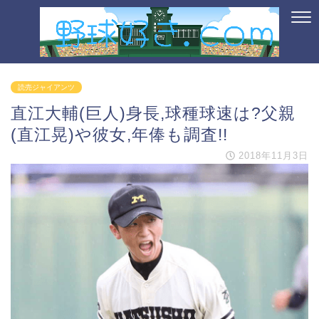
読売ジャイアンツ
直江大輔(巨人)身長,球種球速は?父親
(直江晃)や彼女,年俸も調査!!
2018年11月3日