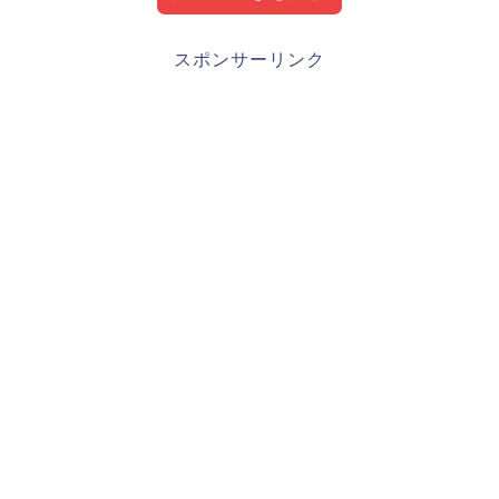
直江大輔プロフィール（経歴、成績）
スポンサーリンク