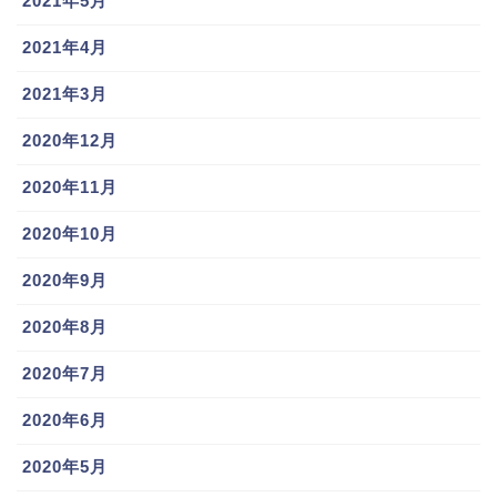
2021年5月
2021年4月
と答えており、また、
2021年3月
「お父さんと同じ松商に入り、2008年から遠ざかって
2020年12月
いる甲子園に自分が連れて行く」
2020年11月
という親孝行な発言をしており、結果的には甲子園出
2020年10月
場も果たして公約を果たしたようだ。
2020年9月
2020年8月
2020年7月
岸田行倫(巨人)嫁/結婚相手は?父親,母親,2020年俸についても
関連記事
大城卓三(巨人)結婚や彼女は?好きなタイプや父親,母親等の家族についても
関連記事
2020年6月
直江大輔の彼女や結婚予定は
2020年5月