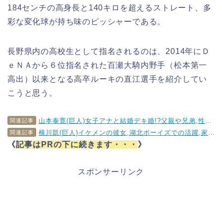
184センチの高身長と140キロを超えるストレート、多
彩な変化球が持ち味のピッシャーである。
長野県内の高校生として指名されるのは、2014年にＤ
ｅＮＡから６位指名された百瀬大騎内野手（松本第一
高出）以来となる高卒ルーキの直江選手を紹介してい
こうと思う。
山本泰寛(巨人)女子アナと結婚デキ婚!?父親や兄弟,性格,年俸,愛車等も徹底調査!!
関連記事
横川凱(巨人)イケメンの彼女,湖北ボーイズでの活躍,家族(父),球種球速,年俸を調査!!
関連記事
《
記事はPRの下に続きます・・・
》
スポンサーリンク