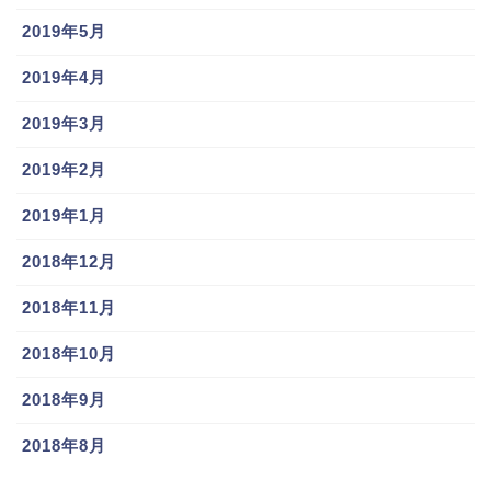
2019年5月
関連記事はコチラ
2019年4月
2019年3月
2019年2月
2019年1月
平良拳太郎(横
宮川哲(西武)
山本泰寛(巨
浜)彼女,結婚
の球種,球速
人)女子アナと
2018年12月
は?姉,父
は?彼女や結
結婚デキ婚!?
親,2020年俸
婚,父親につい
父親や兄弟,性
2018年11月
についても
ても調査!!
格,年俸,愛車等
も徹底調査!!
2018年10月
2018年9月
2018年8月