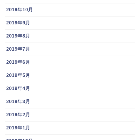
2019年10月
山川穂高(西武)と御嶽海似てる!そっくり比較やどすこいポーズ(2019年新パフォーマンス)も!!
関連記事
2019年9月
源田壮亮が金子侑司(西武)仲良しラブラブな理由は?BLファンが急増の噂
関連記事
2019年8月
2019年7月
2019年6月
2019年5月
2019年4月
関連記事はコチラ
2019年3月
2019年2月
2019年1月
シュウペイと
フローレス(ロ
マーティン(広