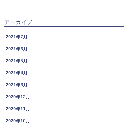
1年目は1200万円、2年目は4100万円、そして3年目で
アーカイブ
8000万円と確実に年俸を上げてきています。
2021年7月
入団から2年連続フルイニング出場が評価されたのでし
ょう。自身の成績は、打率.278、打点57、本塁打4、盗
2021年6月
塁34をマークし、ゴールデングラブ賞の受賞もありま
2021年5月
した。
2021年4月
可愛い笑顔からはかけ離れた鉄人っぷりも人気の秘密
2021年3月
かもしれませんね。
2020年12月
浅村栄斗選手が楽天イーグルスへFA移籍となり、新た
2020年11月
な選手と二遊間を組む事になる源田壮亮選手。頼もし
2020年10月
い鉄人遊撃手が西武ライオンズ優勝のキーマンとなる