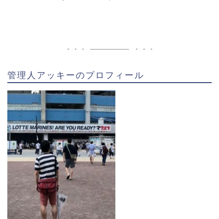
大学卒業後はトヨタ自動車に就職。社会人野球で1年目
可愛いというイメージより、かっこいいという印象が
から公式戦に出場。同年に都市対抗野球で優勝を果た
ある
のですがどうでしょうか。
しています。
私服姿が可愛く見えるのは、源田壮亮選手自体が可愛
管理人アッキーのプロフィール
2016年ドラフト3位で西武ライオンズに入団。
いと言う印象があるからかもしれません。とっても優
しそうで、可愛い雰囲気の源田壮亮選手。ユニフォー
プロ1年目から開幕1軍でデビューし、新人王にも輝く
ム姿とはちょっと雰囲気も違い笑顔も可愛らしいで
活躍を見せました。2年連続でオールスターゲームに選
す。年上女性から人気がありそう。これは「源田たま
出されるなど期待以上の活躍を見せている。2018年は
らん」ですね。
ゴールデングラブ賞を獲得。更に
２年連続フルイニン
グ出場
を果たしています。
スポンサーリンク
山川穂高(西武)がかわいい!ゆりあんポーズや嫁,結婚,書道＆ピアノの腕前も調査!!
関連記事
森友哉の彼女結婚は?嫁候補や自宅マンションはどこ?
関連記事