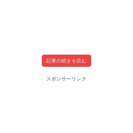
記事の続きを読む
源田壮亮プロフィール・経歴・成績
源田壮亮の私服が可愛いらしい
スポンサーリンク