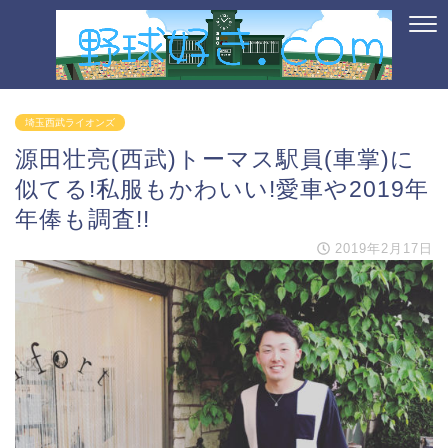
埼玉西武ライオンズ
源田壮亮(西武)トーマス駅員(車掌)に
似てる!私服もかわいい!愛車や2019年
年俸も調査!!
2019年2月17日