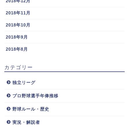
2018年12月
森下暢仁が似
ッテ)ハリウッ
瀬アリス)榊原
てる!比較画像
ドザコシショ
翼(広瀬すず)
2018年11月
での検証やポ
ウ(芸人)に似
の広瀬姉妹似
ーズ,共演歴に
てる?画像で比
てる対決実現!!
2018年10月
ついて調査
較検証!!
2018年9月
2018年8月
カテゴリー
陽岱鋼の髪型,
太田椋(オリッ
ウィーラー(巨
私服Tシャツが
クス)彼女や結
人)トレードの
おしゃれでか
婚は?父親もプ
理由とは!?か
独立リーグ
っこいい!!愛車
ロ!千賀からの
わいいポテト
についても調
骨折も見事復
ヘッドに似て
プロ野球選手年俸推移
査!!
活!!
る!
野球ルール・歴史
実況・解説者