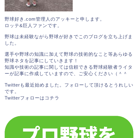
源田壮亮とトーマスの駅員（車掌）が似て
る！？
野球好き.com管理人のアッキーと申します。
ロッテ&巨人ファンです。
野球は未経験ながら野球が好きでこのブログを立ち上げま
した。
選手や野球の知識に加えて野球の技術的なこと等あらゆる
野球ネタを記事にしていきます！
髙橋光成の嫁/結婚相手,子供は?球種や球速についても
関連記事
知識や技術の記事に関しては信頼できる野球経験者ライタ
栗山巧(西武)の嫁,子供は!?性格,髪型,私服など調査!!
関連記事
ーが記事に作成していますので、ご安心ください（＾＾
源田壮亮の愛車は？
Twitterも最近始めました。フォローして頂けるとうれしい
です。
Twitterフォローは
コチラ
スポンサーリンク