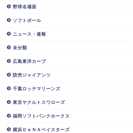
野球名場面
西川遥輝(日本
神里和毅(横
ソフトボール
ハム)の筋肉
浜)彼女堤礼実
美!傘を借りる
と結婚?イケメ
逸話や愛車,私
ンの私服姿や
ニュース・速報
服を調査!家は
弟神里陸も調
札幌??
査!!
未分類
広島東洋カープ
似てる
源田壮亮
トーマス
駅員
車掌
私服
読売ジャイアンツ
千葉ロッテマリーンズ
東京ヤクルトスワローズ
福岡ソフトバンクホークス
横浜ＤｅＮＡベイスターズ