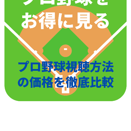
https://www.sponichi.co.jp/baseball/news/2018/01/27
/kiji/20180126s00001173299000c.html
https://wikiwiki.jp/kei0420yuu2/%E3%83%91%E3%8
3%BC%E3%82%B7%E3%83%BC%E3%81%AE%E8
%BB%8A%E6%8E%8C?
プロ野球選手というと、派手な高級外車に乗っている
word=%E3%83%91%E3%83%BC%E3%82%B7%E3
というイメージが強いですが若い世代のプロ野球選手
%83%BC%E3%81%AE%E8%BB%8A%E6%8E%8C
たちもやはり高級外車を所有する選手が多いのでしょ
うか。
源田壮亮選手がトーマスの車掌さんに似ていると話題
になりました。源田壮亮選手自身も思う所があるらし
若い世代のプロ野球選手に人気の車は、やはりポルシ