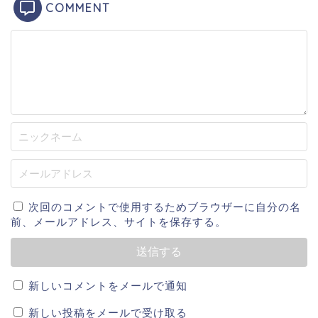
選手が多いですね！
COMMENT
か。
スポンサーリンク
本格的に野球をはじめたのは中学生になってから。大
分市立明野中学校に通っていましたが、野球部で野球
をしていたのではなく明野ビッグボーイズに所属しプ
レーしていたそうです。
大分商業高等学校へ進学後は野球部に所属し、2年生か
らレギュラーを獲得。県大会に出場経験はありました
が、甲子園出場はありませんでした。
次回のコメントで使用するためブラウザーに自分の名
前、メールアドレス、サイトを保存する。
大学は、愛知学院大学へ進学します。1年生の秋からレ
イケメンでおしゃれ。これは女子人気が高いのも頷け
ギュラーに定着し、明治神宮大会で準優勝を果たして
ます。そして源田壮亮選手はと言うと、やはりおしゃ
新しいコメントをメールで通知
います。4年生の頃には主将を務めたそうでチームメイ
れですね！清潔感もあって好印象！そして、やはり背
トの信頼も厚かったのではないでしょうか。
新しい投稿をメールで受け取る
も高くてかっこいいです。