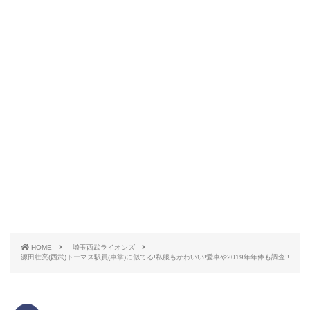
https://www.imgrumweb.com/post/Bi39vGggTdu
http://column.sp.baseball.findfriends.jp/?
女性ファンなら気になる選手の私服。ユニフォーム姿
pid=column_detail&id=097-20170506-09
とは違い、私服の選手を見るとそのギャップにキュン
としたりしてしまう女子も多いはず。
1993年2月16日生まれ、大分県大分市出身、身長179
㎝、体重79㎏
HOME
埼玉西武ライオンズ
そんな中、源田壮亮選手の私服が可愛いと話題になっ
源田壮亮(西武)トーマス駅員(車掌)に似てる!私服もかわいい!愛車や2019年年俸も調査!!
ているそうです。さっそく気になる私服チェックをし
小学生の頃はソフトボールをしていた源田壮亮選手。
てみました。西武ライオンズの若手選手はおしゃれな
そんな
源田壮亮選手の当時の夢はJリーガー
だったと