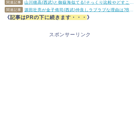
山川穂高(西武)と御嶽海似てる!そっくり比較やどすこいポーズ(2019年新パフォーマンス)も!!
関連記事
源田壮亮が金子侑司(西武)仲良しラブラブな理由は?BLファンが急増の噂
関連記事
《
記事はPRの下に続きます・・・
》
スポンサーリンク